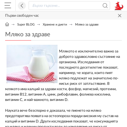
Първи свободен час
Super BLOG
Хранене и диети
Мляко за здраве
Мляко за здраве
Млякото е изключително важно за
доброто здравословно състояние на
организма. Изследвания от
последното десетилетие показват,
например, че хората, които пият
мляко подлежат на значително по-
нисък риск от затлъстяване. В
млякото има калций за здрави кости, фосфор, магнезий, протеини,
витамин В12, витамин А, цинк, рибофлавин, фолиева киселина,
витамин С, и най-важното, витамин D.
Науката вече безспорно е доказала, че пиенето на мляко
предотвратява появата на остеопороза поради високия му състав на
калций и витамин D. Други изследвания показват, че консумацията
на мляко и млечни продукти води до намаляване на риска от