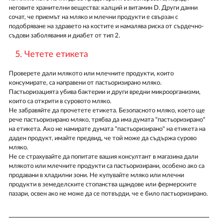
неговите хранителни вещества: калций и витамин D. Други данни
сочат, че приемът на мляко и млечни продукти е свързан с
подобряване на здравето на костите и намалява риска от сърдечно-
съдови заболявания и диабет от тип 2.
5. Четете етикета
Проверете дали млякото или млечните продукти, които
консумирате, са направени от пастьоризирано мляко.
Пастьоризацията убива бактерии и други вредни микроорганизми,
които са открити в суровото мляко.
Не забравяйте да прочетете етикета. Безопасното мляко, което ще
рече пастьоризирано мляко, трябва да има думата "пастьоризирано"
на етикета. Ако не намирате думата "пастьоризирано" на етикета на
даден продукт, имайте предвид, че той може да съдържа сурово
мляко.
Не се страхувайте да попитате вашия консултант в магазина дали
млякото или млечните продукти са пастьоризирани, особено ако са
продавани в хладилни зони. Не купувайте мляко или млечни
продукти в земеделските стопанства щандове или фермерските
пазари, освен ако не може да се потвърди, че е било пастьоризирано.