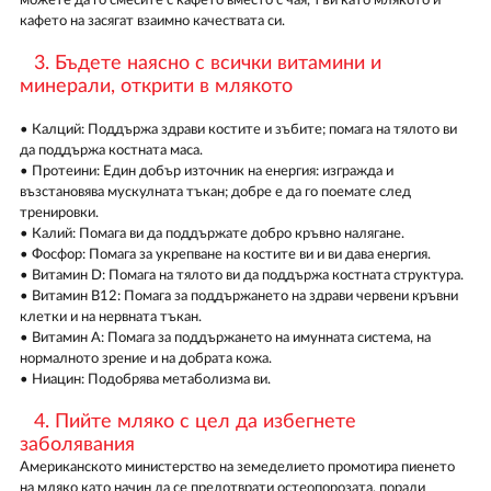
можете да го смесите с кафето вместо с чая, тъй като млякото и
кафето на засягат взаимно качествата си.
3. Бъдете наясно с всички витамини и
минерали, открити в млякото
• Калций: Поддържа здрави костите и зъбите; помага на тялото ви
да поддържа костната маса.
• Протеини: Един добър източник на енергия: изгражда и
възстановява мускулната тъкан; добре е да го поемате след
тренировки.
• Калий: Помага ви да поддържате добро кръвно налягане.
• Фосфор: Помага за укрепване на костите ви и ви дава енергия.
• Витамин D: Помага на тялото ви да поддържа костната структура.
• Витамин B12: Помага за поддържането на здрави червени кръвни
клетки и на нервната тъкан.
• Витамин A: Помага за поддържането на имунната система, на
нормалното зрение и на добрата кожа.
• Ниацин: Подобрява метаболизма ви.
4. Пийте мляко с цел да избегнете
заболявания
Американското министерство на земеделието промотира пиенето
на мляко като начин да се предотврати остеопорозата, поради