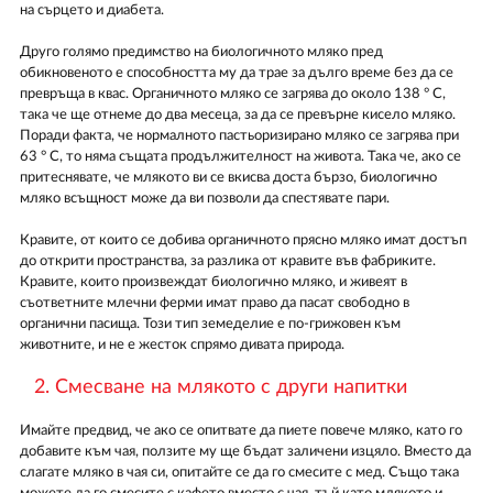
на сърцето и диабета.
Друго голямо предимство на биологичното мляко пред
обикновеното е способността му да трае за дълго време без да се
превръща в квас. Органичното мляко се загрява до около 138 ° C,
така че ще отнеме до два месеца, за да се превърне кисело мляко.
Поради факта, че нормалното пастьоризирано мляко се загрява при
63 ° С, то няма същата продължителност на живота. Така че, ако се
притеснявате, че млякото ви се вкисва доста бързо, биологично
мляко всъщност може да ви позволи да спестявате пари.
Кравите, от които се добива органичното прясно мляко имат достъп
до открити пространства, за разлика от кравите във фабриките.
Кравите, които произвеждат биологично мляко, и живеят в
съответните млечни ферми имат право да пасат свободно в
органични пасища. Този тип земеделие е по-грижовен към
животните, и не е жесток спрямо дивата природа.
2. Смесване на млякото с други напитки
Имайте предвид, че ако се опитвате да пиете повече мляко, като го
добавите към чая, ползите му ще бъдат заличени изцяло. Вместо да
слагате мляко в чая си, опитайте се да го смесите с мед. Също така