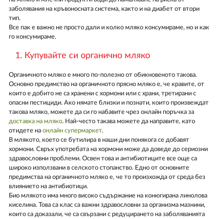
заболявания на кръвоносната система, както и на диабет от втори
тип.
Все пак е важно не просто дали и колко мляко консумираме, но и как
го консумираме.
1. Купувайте си органично мляко
Органичното мляко е много по-полезно от обикновеното такова.
Основно предимство на органичното прясно мляко е, че кравите, от
които е добито не са хранени с хормони или с храни, третирани с
опасни пестициди. Ако нямате близки и познати, които произвеждат
такова мляко, можете да си го набавите чрез онлайн поръчка за
доставка на мляко
. Най-често такава можете да направите, като
отидете на
онлайн супермаркет
.
В млякото, което се бутилира в наши дни понякога се добавят
хормони. Свръх употребата на хормони може да доведе до сериозни
здравословни проблеми. Освен това и антибиотиците все още са
широко използвани в селското стопанство. Едно от основните
предимства на органичното мляко е, че то произхожда от среда без
влиянието на антибиотици.
Био млякото има много високо съдържание на конюгирана линолова
киселина. Това са клас са важни здравословни за организма мазнини,
които са доказали, че са свързани с редуцирането на заболяванията