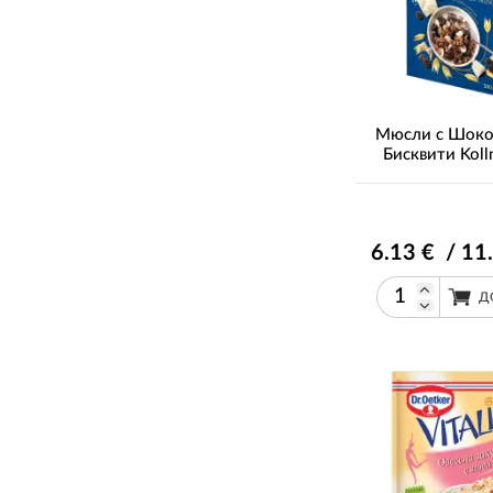
Мюсли с Шоко
Бисквити Koll
6
.13
€ / 11
Д