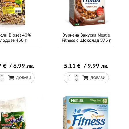
ли Bioset 40%
Зърнена Закуска Nestle
лодове 450 г
Fitness с Шоколад 375 г
7
€ / 6
.99
лв.
5
.11
€ / 9
.99
лв.
ДОБАВИ
ДОБАВИ