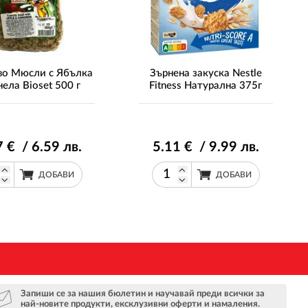
во Мюсли с Ябълка
Зърнена закуска Nestle
нела Bioset 500 г
Fitness Натурална 375г
7
€ / 6
.59
лв.
5
.11
€ / 9
.99
лв.
ДОБАВИ
ДОБАВИ
Запиши се за нашия бюлетин и научавай преди всички за
най-новите продукти, ексклузивни оферти и намаления.