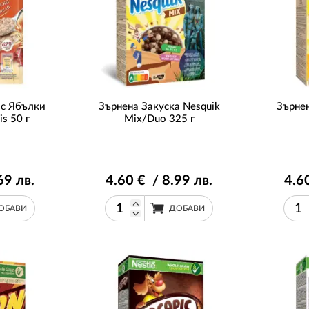
 с Ябълки
Зърнена Закуска Nesquik
Зърнен
is 50 г
Mix/Duo 325 г
69
лв.
4
.60
€ / 8
.99
лв.
4
.6
ОБАВИ
ДОБАВИ