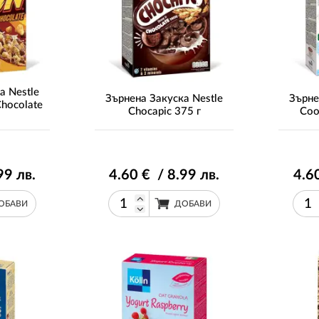
а Nestle
Зърнена Закуска Nestle
Зърне
Chocolate
Chocapic 375 г
Coo
99
лв.
4
.60
€ / 8
.99
лв.
4
.6
ОБАВИ
ДОБАВИ