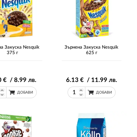
а Закуска Nesquik
Зърнена Закуска Nesquik
375 г
625 г
0
€ / 8
.99
лв.
6
.13
€ / 11
.99
лв.
ДОБАВИ
ДОБАВИ