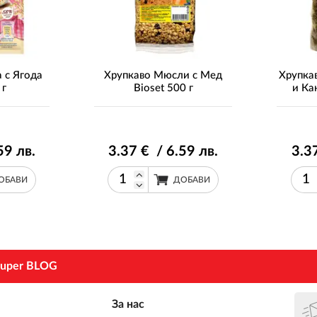
 с Ягода
Хрупкаво Мюсли с Мед
Хрупка
 г
Bioset 500 г
и Ка
59
лв.
3
.37
€ / 6
.59
лв.
3
.3
ОБАВИ
ДОБАВИ
uper BLOG
За нас