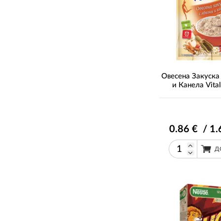
Овесена Закуска
и Канела Vital
0
.86
€ / 1
.
Д