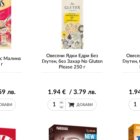
Овесени Ядки Едри Без
Овесе
 с Малина
Глутен, без Захар No Gluten
Глутен,
 г
Please 250 г
59
лв.
1
.94
€ / 3
.79
лв.
1
.9
ОБАВИ
ДОБАВИ