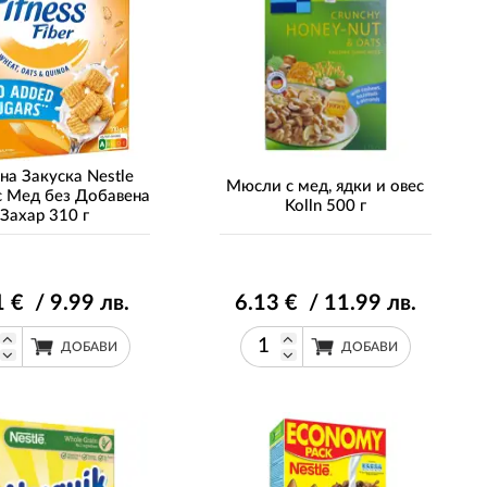
на Закуска Nestle
Мюсли с мед, ядки и овес
 с Мед без Добавена
Kolln 500 г
Захар 310 г
1
€ / 9
.99
лв.
6
.13
€ / 11
.99
лв.
ДОБАВИ
ДОБАВИ