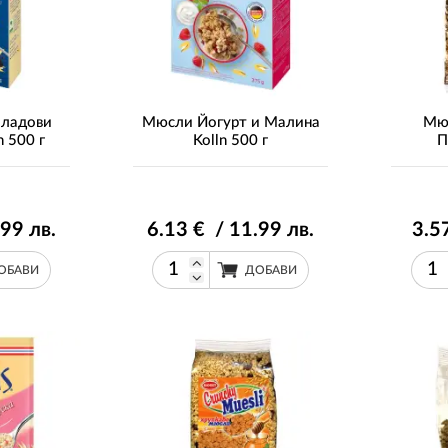
ладови
Мюсли Йогурт и Малина
Мюс
n 500 г
Kolln 500 г
П
.99
лв.
6
.13
€ / 11
.99
лв.
3
.5
ОБАВИ
ДОБАВИ