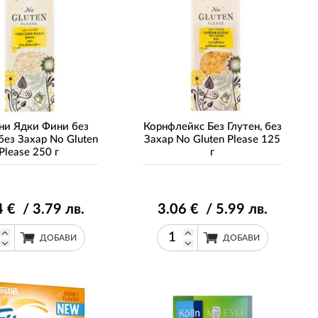
ни Ядки Фини без
Корнфлейкс Без Глутен, без
 без Захар No Gluten
Захар No Gluten Please 125
Please 250 г
г
4
€ / 3
.79
лв.
3
.06
€ / 5
.99
лв.
ДОБАВИ
ДОБАВИ