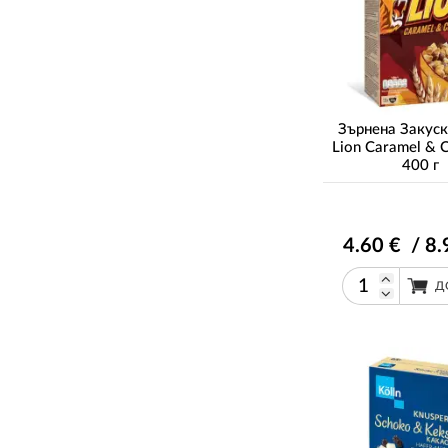
Зърнена Закуск
Lion Caramel & 
400 г
4
.60
€ / 8
.
Д