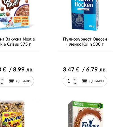
на Закуска Nestle
Пълнозърнест Овесен
kie Crisps 375 г
Флейкс Kolln 500 г
0
€ / 8
.99
лв.
3
.47
€ / 6
.79
лв.
ДОБАВИ
ДОБАВИ