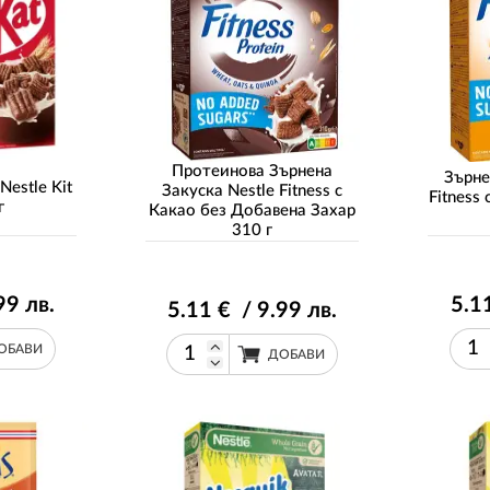
Протеинова Зърнена
Зърне
Nestle Kit
Закуска Nestle Fitness с
Fitness
г
Какао без Добавена Захар
310 г
99
лв.
5
.1
5
.11
€ / 9
.99
лв.
ОБАВИ
ДОБАВИ