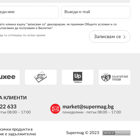
ато кликна върху "записвам се" декларирам, че приемам Общите условия и се
ъгласявам да получавам е-Бюлетин*
да се отпишеш по всяко време
Записвам се
А КЛИЕНТИ
622 633
market@supermag.bg
тък 08:00 – 17:00
понеделник - петък 08:00 – 17:00
Всички продукти в
Supermag © 2023
 не е задължително