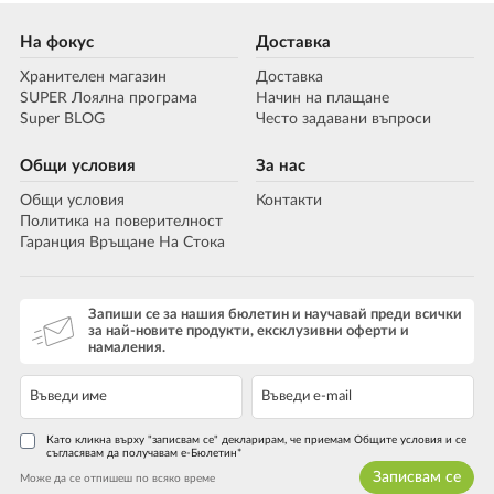
На фокус
Доставка
Хранителен магазин
Доставка
SUPER Лоялна програма
Начин на плащане
Super BLOG
Често задавани въпроси
Общи условия
За нас
Общи условия
Контакти
Политика на поверителност
Гаранция Връщане На Стока
Запиши се за нашия бюлетин и научавай преди всички
за най-новите продукти, ексклузивни оферти и
намаления.
Като кликна върху "записвам се" декларирам, че приемам Общите условия и се
съгласявам да получавам е-Бюлетин*
Записвам се
Може да се отпишеш по всяко време