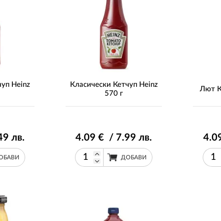
уп Heinz
Класически Кетчуп Heinz
Лют К
570 г
49
лв.
4
.09
€ / 7
.99
лв.
4
.0
ОБАВИ
ДОБАВИ