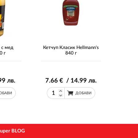
 с мед
Кетчуп Класик Hellmann's
0 г
840 г
99
лв.
7
.66
€ / 14
.99
лв.
ОБАВИ
ДОБАВИ
uper BLOG