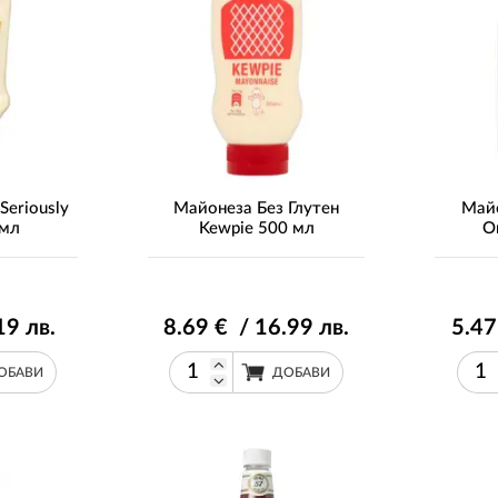
Seriously
Майонеза Без Глутен
Майо
 мл
Kewpie 500 мл
O
19
лв.
8
.69
€ / 16
.99
лв.
5
.47
ОБАВИ
ДОБАВИ