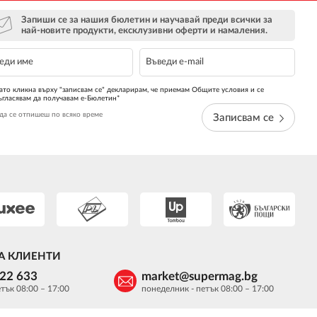
Запиши се за нашия бюлетин и научавай преди всички за
най-новите продукти, ексклузивни оферти и намаления.
ато кликна върху "записвам се" декларирам, че приемам Общите условия и се
ъгласявам да получавам е-Бюлетин*
да се отпишеш по всяко време
Записвам се
А КЛИЕНТИ
622 633
market@supermag.bg
тък 08:00 – 17:00
понеделник - петък 08:00 – 17:00