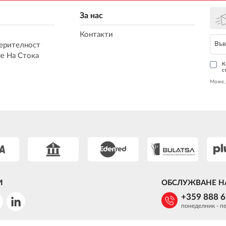
За нас
Контакти
ерителност
е На Стока
К
с
Може 
И
ОБСЛУЖВАНЕ Н
+359 888 
понеделник - пе