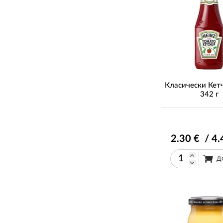
Класически Кетч
342 г
2
.30
€ / 4
.
Д