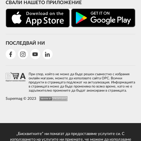
СВАЛИ НАШЕТО ПРИЛОЖЕНИЕ
ПОСЛЕДВАЙ НИ
При спор, който не може да бъде решен съвместно с избрания
онлайн магазин, можете да използвате сайта ОРС. Всички
продукти в страницата подлежат на актуализация. Информацията
в страницата може да бъде променяна по всяко време, като не е
задължително промените да бъдат анонсирани в страницата.
Supermag © 2023
„Бисквитките“ ни помагат да предоставяме услугите си. С
използването на услугите ни приемате, че можем да използваме