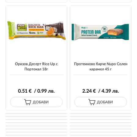
Оризов Десерт Rice Up с
Протеиново барче Nupo Солен
Портокал 18г
карамел 45 г
0
.51
€ / 0
.99
лв.
2
.24
€ / 4
.39
лв.
ДОБАВИ
ДОБАВИ