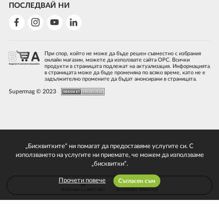
ПОСЛЕДВАЙ НИ
При спор, който не може да бъде решен съвместно с избрания
онлайн магазин, можете да използвате сайта ОРС. Всички
продукти в страницата подлежат на актуализация. Информацията
в страницата може да бъде променяна по всяко време, като не е
задължително промените да бъдат анонсирани в страницата.
Supermag © 2023
„Бисквитките“ ни помагат да предоставяме услугите си. С
използването на услугите ни приемате, че можем да използваме
„бисквитки“.
Прочети повече
Съгласен съм
КОЛИЧКА ЗА ФАКТУРИ
ЗА БИЗНЕС КЛИЕНТИ