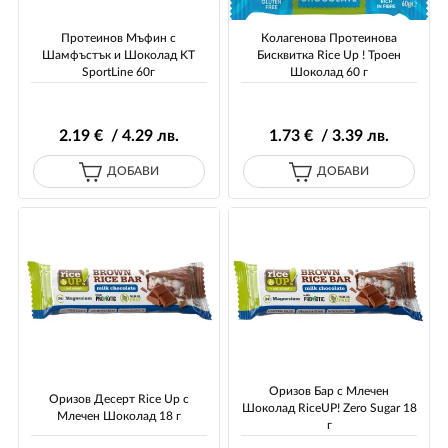
Протеинов Мъфин с
Колагенова Протеинова
Шамфъстък и Шоколад KT
Бисквитка Rice Up ! Троен
SportLine 60г
Шоколад 60 г
2
.19
€ / 4
.29
лв.
1
.73
€ / 3
.39
лв.
ДОБАВИ
ДОБАВИ
Оризов Бар с Млечен
Оризов Десерт Rice Up с
Шоколад RiceUP! Zero Sugar 18
Млечен Шоколад 18 г
г