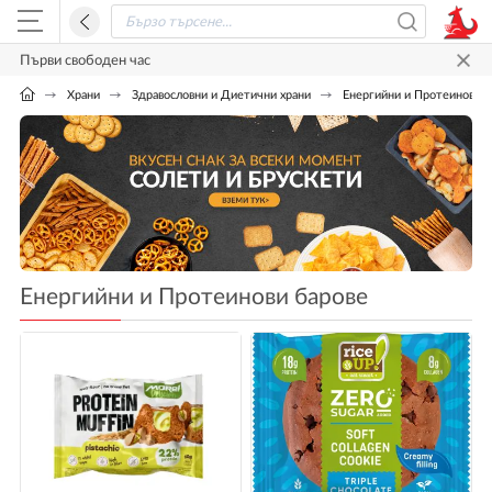
Първи свободен час
Храни
Здравословни и Диетични храни
Енергийни и Протеинови б
Енергийни и Протеинови барове