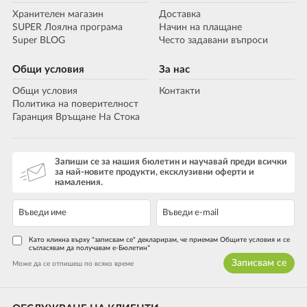
Хранителен магазин
Доставка
SUPER Лоялна програма
Начин на плащане
Super BLOG
Често задавани въпроси
Общи условия
За нас
Общи условия
Контакти
Политика на поверителност
Гаранция Връщане На Стока
Запиши се за нашия бюлетин и научавай преди всички
за най-новите продукти, ексклузивни оферти и
намаления.
Като кликна върху "записвам се" декларирам, че приемам Общите условия и се
съгласявам да получавам е-Бюлетин*
Записвам се
Може да се отпишеш по всяко време