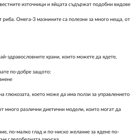
звестните източници и яйцата съдържат подобни видове
т риба. Омега-3 мазнините са полезни за много неща, от
най-здравословните храни, които можете да ядете,
вате по-добре защото:
анене
на глюкозата, което може да има ползи за управлението
 от много различни диетични модели, които могат да
ие, по-малко глад и по-ниско желание за ядене по-
към следобедната закуска.