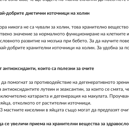
най-добрите диетични източници на холин
ора никога не са чували за холин, това хранително вещество
твено значение за нормалното функциониране на клетките и 
ловното развитие на мозъка при бебето. За да научите пове
 най-добрите хранителни източници на холин. За удобна за 
 антиоксиданти, които са полезни за очите
да помогнат за противодействие на дегенеративното зрение
а антиоксидантите лутеин и зеаксантин, за които се смята, ч
включително катаракта и дегенерация на макулата. Проучвани
 яйца, отколкото от растителни източници.
3 мастните киселини в яйцата също могат да предпазят очи
да се увеличи приема на хранителни вещества за здравосл