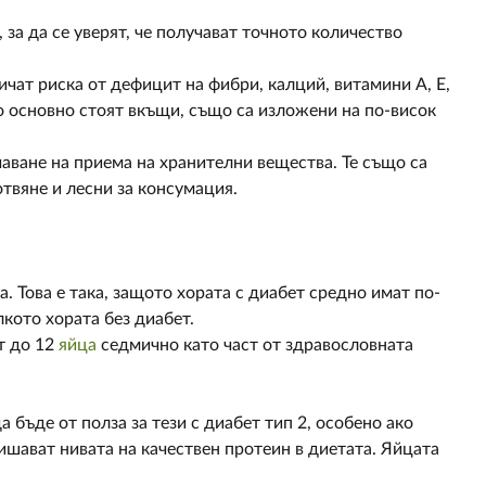
 за да се уверят, че получават точното количество
ат риска от дефицит на фибри, калций, витамини А, Е,
то основно стоят вкъщи, също са изложени на по-висок
аване на приема на хранителни вещества. Те също са
твяне и лесни за консумация.
. Това е така, защото хората с диабет средно имат по-
лкото хората без диабет.
т до 12
яйца
седмично като част от здравословната
 бъде от полза за тези с диабет тип 2, особено ако
ишават нивата на качествен протеин в диетата. Яйцата