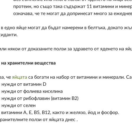
протеин, но също така съдържат 11 витамини и минер
означава, че те могат да допринесат много за ежедн
в едно яйце могат да бъдат намерени в белтъка, докато ж
сиданти.
ли някои от доказаните ползи за здравето от яденето на яй
и на хранителни вещества
ва, че
яйцата
са богати на набор от витамини и минерали. С
и нужди от витамин D
и нужди от фолиева киселина
 нужди от рибофлавин (витамин В2)
 нужди от селен
витамини А, Е, В5, В12, както и желязо, йод и фосфор.
хранителните ползи от яйцата днес .