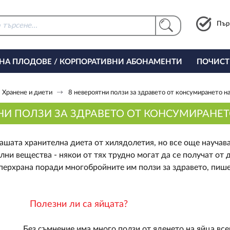
Пър
 НА ПЛОДОВЕ / КОРПОРАТИВНИ АБОНАМЕНТИ
ПОЧИСТ
РИНГ ЗА ОФИСА
Хранене и диети
8 невероятни ползи за здравето от консумирането на
НИ ПОЛЗИ ЗА ЗДРАВЕТО ОТ КОНСУМИРАНЕТ
нашата хранителна диета от хилядолетия, но все още научав
лни вещества - някои от тях трудно могат да се получат от д
перхрана поради многобройните им ползи за здравето, пише
Полезни ли са яйцата?
Без съмнение има много ползи от яденето на яйца все