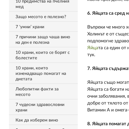
10 предимства на пчелния
мед
6. Яйцата са сред 
Защо месото е полезно?
7 ‘умни’ храни
Въпреки че много х
Холинът е от същес
7 причини защо чаша вино
подпомогне здравос
на ден е полезна
Яйца
та са един от
10 храни, които се борят с
тук.
болестите
10 храни, които
7. Яйцата съдържат
изненадващо помагат на
диетата
Яйцата също могат 
Любопитни факти за
Яйцата са богати н
месото
очни заболявания, 
добре от тялото от
7 чудесни здравословни
Витамин А и омега-
храни
Как да изберем вино
8. Яйцата помагат 