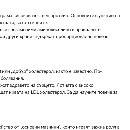
 грама висококачествен протеин. Основните функции на
нещата, като тъканите.
девет незаменими аминокиселини в правилните
кои други храни съдържат пропорционално повече
 или „добър“ холестерол, както е известно. По-
аболявания.
жат здравето на сърцето. Ястията с високо
т нивата на LDL холестерол. За да научите повече за
йство от „основни мазнини“, които играят важна роля в