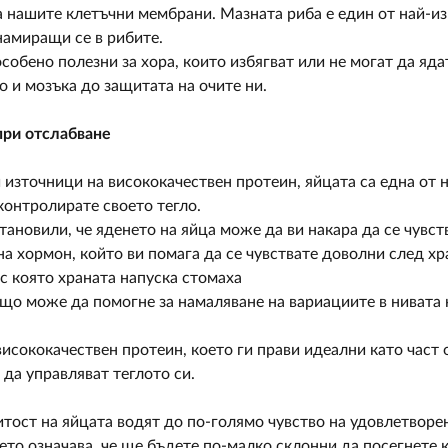
а нашите клетъчни мембрани. Мазната риба е един от най-и
 намиращи се в рибите.
особено полезни за хора, които избягват или не могат да яда
о и мозъка до защитата на очите ни.
при отслабване
 източници на висококачествен протеин, яйцата са една от 
контролирате своето тегло.
тановили, че яденето на яйца може да ви накара да се чувст
а хормон, който ви помага да се чувствате доволни след хр
 с която храната напуска стомаха
що може да помогне за намаляване на вариациите в нивата 
висококачествен протеин, което ги прави идеални като част
 да управляват теглото си.
итост на яйцата водят до по-голямо чувство на удовлетворен
оето означава, че ще бъдете по-малко склонни да посегнете 