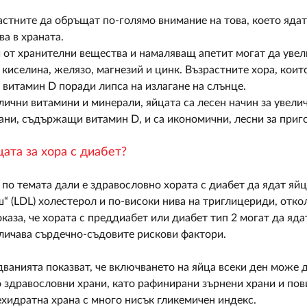
астните да обръщат по-голямо внимание на това, което ядат,
а в храната.
т хранителни вещества и намаляващ апетит могат да увелич
а киселина, желязо, магнезий и цинк. Възрастните хора, кои
 витамин D поради липса на излагане на слънце.
чни витамини и минерали, яйцата са лесен начин за увелич
ани, съдържащи витамин D, и са икономични, лесни за приго
ата за хора с диабет?
по темата дали е здравословно хората с диабет да ядат яйца
ш“ (LDL) холестерол и по-високи нива на триглицериди, отко
каза, че хората с преддиабет или диабет тип 2 могат да яда
еличава сърдечно-съдовите рискови фактори.
дванията показват, че включването на яйца всеки ден може да
 здравословни храни, като рафинирани зърнени храни и пов
хидратна храна с много нисък гликемичен индекс.