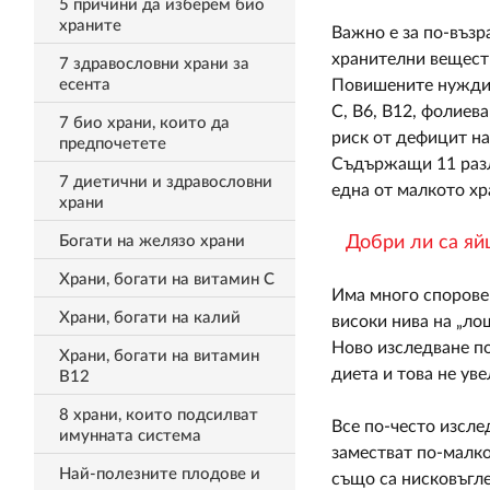
5 причини да изберем био
храните
Важно е за по-възр
хранителни веществ
7 здравословни храни за
есента
Повишените нужди о
С, В6, В12, фолиев
7 био храни, които да
риск от дефицит на
предпочетете
Съдържащи 11 разли
7 диетични и здравословни
една от малкото хр
храни
Богати на желязо храни
Добри ли са яйц
Храни, богати на витамин С
Има много спорове 
Храни, богати на калий
високи нива на „ло
Ново изследване по
Храни, богати на витамин
диета и това не ув
В12
8 храни, които подсилват
Все по-често изсле
имунната система
заместват по-малко
Най-полезните плодове и
също са нисковъгле