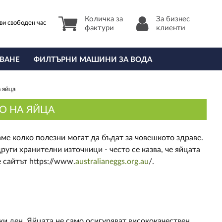
Количка за
За бизнес
ви свободен час
фактури
клиенти
ВАНЕ
ФИЛТЪРНИ МАШИНИ ЗА ВОДА
 яйца
О НА ЯЙЦА
аме колко полезни могат да бъдат за човешкото здраве.
руги хранителни източници - често се казва, че яйцата
 сайтът https://www.
australianeggs.org.au
/.
ки ден. Яйцата не само осигуряват висококачествен