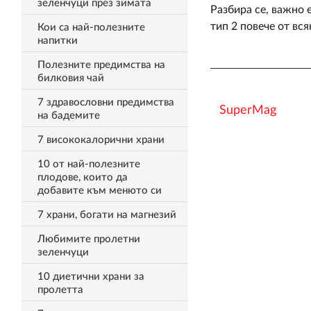
зеленчуци през зимата
Разбира се, важно 
тип 2 повече от вся
Кои са най-полезните
напитки
Полезните предимства на
билковия чай
7 здравословни предимства
SuperMag
на бадемите
7 висококалорични храни
10 от най-полезните
плодове, които да
добавите към менюто си
7 храни, богати на магнезий
Любимите пролетни
зеленчуци
10 диетични храни за
пролетта