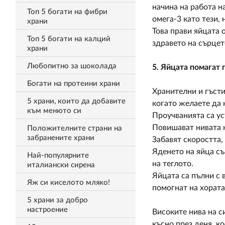
начина на работа н
Топ 5 богати на фибри
омега-3 като тези,
храни
Това прави яйцата 
Топ 5 богати на калций
здравето на сърцет
храни
Любопитно за шоколада
5. Яйцата помагат 
Богати на протеини храни
Хранителни и гъсти
5 храни, които да добавите
когато желаете да 
към менюто си
Проучванията са ус
Повишават нивата н
Положителните страни на
забранените храни
Забавят скоростта,
Яденето на яйца съ
Най-популярните
на теглото.
италиански сирена
Яйцата са пълни с 
Яж си киселото мляко!
помогнат на хората
5 храни за добро
настроение
Високите нива на с
късно през деня, к