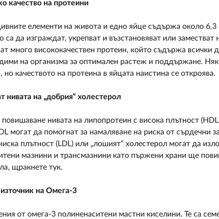
око качество на протеини
ивните елементи на живота и едно яйце съдържа около 6,3
о са да изграждат, укрепват и възстановяват или заместват 
ват много висококачествен протеин, който съдържа всички 
одими на организма за оптимален растеж и поддържане. Ня
, но качеството на протеина в яйцата наистина се откроява.
т нивата на „добрия“ холестерол
а повишаване нивата на липопротеин с висока плътност (HDL)
DL могат да помогнат за намаляване на риска от сърдечни з
иска плътност (LDL) или „лошият“ холестерол могат да изло
тени мазнини и трансмазнини като пържени храни ще повиша
ла, щракнете тук.
 източник на Омега-3
ния от омега-3 полиненаситени мастни киселини. Те са семе