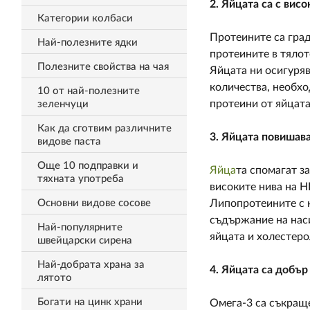
2. Яйцата са с вис
Категории колбаси
Протеините са град
Най-полезните ядки
протеините в тялот
Полезните свойства на чая
Яйцата ни осигуря
количества, необх
10 от най-полезните
протеини от яйцата
зеленчуци
Как да сготвим различните
3. Яйцата повишава
видове паста
Още 10 подправки и
Яйца
та спомагат з
тяхната употреба
високите нива на H
Основни видове сосове
Липопротеините с н
съдържание на наси
Най-популярните
яйцата и холестеро
швейцарски сирена
Най-добрата храна за
4. Яйцата са добър
лятото
Богати на цинк храни
Омега-3 са съкраще