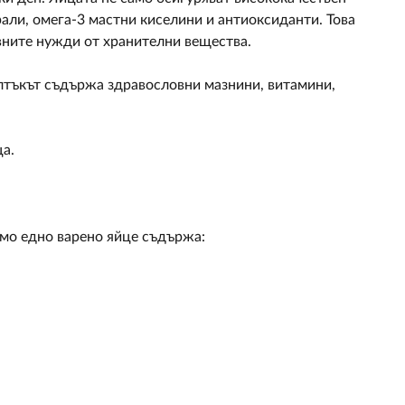
али, омега-3 мастни киселини и антиоксиданти. Това
евните нужди от хранителни вещества.
ълтъкът съдържа здравословни мазнини, витамини,
ца.
амо едно варено яйце съдържа: