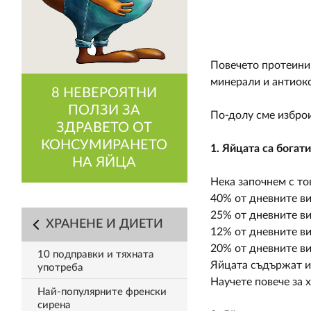
Повечето протеини 
минерали и антиок
8 НЕВЕРОЯТНИ
ПОЛЗИ ЗА
По-долу сме изброи
ЗДРАВЕТО ОТ
КОНСУМИРАНЕТО
1. Яйцата са богат
НА ЯЙЦА
Нека започнем с то
40% от дневните в
25% от дневните в
ХРАНЕНЕ И ДИЕТИ
12% от дневните ви
20% от дневните ви
10 подправки и тяхната
Яйцата съдържат и 
употреба
Научете повече за 
Най-популярните френски
сирена