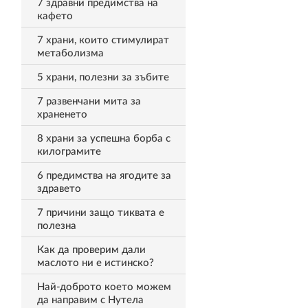
7 здравни предимства на
кафето
7 храни, които стимулират
метаболизма
5 храни, полезни за зъбите
7 развенчани мита за
храненето
8 храни за успешна борба с
килограмите
6 предимства на ягодите за
здравето
7 причини защо тиквата е
полезна
Как да проверим дали
маслото ни е истинско?
Най-доброто което можем
да направим с Нутела