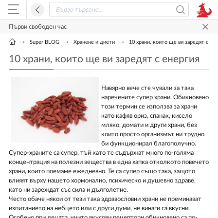
Първи свободен час
Super BLOG
Хранене и диети
10 храни, които ще ви заредят с ен
10 храни, които ще ви заредят с енергия
Навярно вече сте чували за така
наречените супер храни. Обикновено
този термин се използва за храни
като кафяв ориз, спанак, кисело
мляко, домати и други храни, без
които просто организмът ни трудно
би функционирал благополучно.
Супер-храните са супер, тъй като те съдържат много по-голяма
концентрация на полезни вещества в една хапка отколкото повечето
храни, които поемаме ежедневно. Те са супер също така, защото
влияят върху нашето хормонално, психическо и душевно здраве,
като ни зареждат със сила и дълголетие.
Често обаче някои от тези така здравословни храни не преминават
изпитанието на небцето или с други думи, не винаги са вкусни.
Особено при децата, чиито вкусови рецептори обикновено са по-