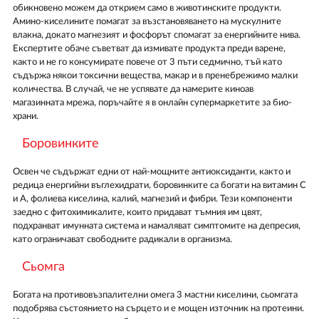
обикновено можем да открием само в животинските продукти.
Амино-киселините помагат за възстановяването на мускулните
влакна, докато магнезият и фосфорът спомагат за енергийните нива.
Експертите обаче съветват да измивате продукта преди варене,
както и не го консумирате повече от 3 пъти седмично, тъй като
съдържа някои токсични вещества, макар и в пренебрежимо малки
количества. В случай, че не успявате да намерите киноав
магазинната мрежа, поръчайте я в онлайн супермаркетите за био-
храни.
Боровинките
Освен че съдържат едни от най-мощните антиоксиданти, както и
редица енергийни въглехидрати, боровинките са богати на витамин С
и А, фолиева киселина, калий, магнезий и фибри. Тези компоненти
заедно с фитохимикалите, които придават тъмния им цвят,
подхранват имунната система и намаляват симптомите на депресия,
като ограничават свободните радикали в организма.
Сьомга
Богата на противовъзпалителни омега 3 мастни киселини, сьомгата
подобрява състоянието на сърцето и е мощен източник на протеини.