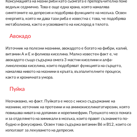
Консумацията на мазни риби като сьомгата е препоръчителна поне
веднъж седмично. Това е още една храна, която намалява
симптомите на депресия и подобрява функциите на мозъка. Освен
енергията, която ни дава тази риба е известна с това, че подобрява
метаболизма, както и усвояването на кислород в тялото.
Авокадо
Източник на полезни мазнини, авокадото е богато на фибри, калий,
витамин А и Е и фолиева киселина. Малко известен факт е, че
авокадото също съдържа омега 3 мастни киселини и алфа-
линоленова киселина, които подобряват функцията на сърцето,
намалява нивото на мазнини в кръвта, възпалителните процеси,
както и хроничната умора.
Пуйка
Неочаквано, но факт. Пуйката е месо с ниско съдържание на
мазнини, източник на протеини и на аминокиселинататирозин, която
повишава нивата на допамин и норепинефрин. Пуешкото месо помага
и за отделянето на химикали в мозъка, които правят съзнанието по-
будно и фокусирано. Освен това съдържа витамин В6 и В12, които се
използват за лекуването на депресия.