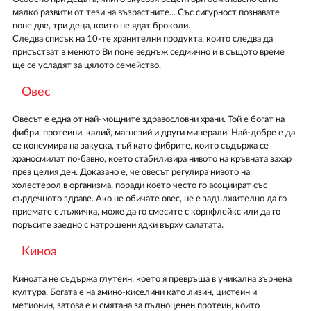
малко развити от тези на възрастните... Със сигурност познавате
поне две, три деца, които не ядат броколи.
Следва списък на 10-те хранителни продукта, които следва да
присъстват в менюто Ви поне веднъж седмично и в същото време
ще се усладят за цялото семейство.
Овес
Овесът е една от най-мощните здравословни храни. Той е богат на
фибри, протеини, калий, магнезий и други минерали. Най-добре е да
се консумира на закуска, тъй като фибрите, които съдържа се
храносмилат по-бавно, което стабилизира нивото на кръвната захар
през целия ден. Доказано е, че овесът регулира нивото на
холестерол в организма, поради което често го асоциират със
сърдечното здраве. Ако не обичате овес, не е задължително да го
приемате с лъжичка, може да го смесите с корнфлейкс или да го
поръсите заедно с натрошени ядки върху салатата.
Киноа
Киноата не съдържа глутеин, което я превръща в уникална зърнена
култура. Богата е на амино-киселини като лизин, цистеин и
метионин, затова е и смятана за пълноценен протеин, които