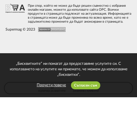
При спор, който не може да бъде решен съвместно с избрания
онлайн магазин, можете да използвате сайта ОРС. Всички
продукти в страницата подлежат на актуализация. Информацията
в страницата може да бъде променяна по всяко време, като не е
задължително промените да бъдат анонсирани в страницата.
Supermag © 2023
„Бисквитките“ ни помагат да предоставяме услугите си. С
използването на услугите ни приемате, че можем да използваме
„бисквитки“.
Прочети повече
Съгласен съм
КОЛИЧКА ЗА ФАКТУРИ
ЗА БИЗНЕС КЛИЕНТИ