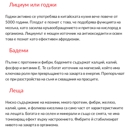
Лициум или годжи
Годжи активно се употребява в китайската кухня вече повече от
5000 години. Плодът е познат с това, че подобрява функцията на
мозъка, като засилва кръвообращението и притока на кислород в
организма. Лициумът е мощен източник на антиоксиданти и освен
това е познат като ефективен афродизиак.
Бадеми
Пълни с протеини и фибри, бадемите съдържат калций, калий,
фосфор и витамин Е. Те са богат източник на магнезий, който има
ключова роля при превръщането на захарта в енергия. Препоръчват
се при разстройства на съня и схващания на прасците.
Леща
Ниско съдържание на мазнини, много протеин, фибри, желязо,
калий, цинк, и фолиева киселина са само част от характеристиките
на лещата. Богата е на селен и минерали и също се смята, че има
тонизиращ ефект върху настроението. Фибрите й стабилизират
нивото на захарта в организма.