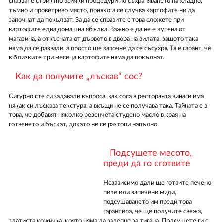
спазвате стриктно всички процедури по съхраняването на хладно,
тъмно и проветриво място, понякога се случва картофите ни да
започнат да покълват. За да се справите с това сложете при
картофите една домашна ябълка. Важно е да не е купена от
магазина, а откъсната от дървото в двора на вилата, защото така
няма да се развали, а просто ще започне да се съсухря. Тя е гарант, че
в близките три месеца картофите няма да покълнат.
Как да получите „лъскав“ сос?
Сигурно сте си задавали въпроса, как соса в ресторанта винаги има
някак си лъскава текстура, а вкъщи не се получава така. Тайната е в
това, че добавят няколко резенчета студено масло в края на
готвенето и бъркат, докато не се разтопи напълно.
Подсушете месото,
преди да го сготвите
Независимо дали ще готвите печено
пиле или запечени миди,
подсушаването им преди това
гарантира, че ще получите свежа,
златиста кожичка, която няма да залепне за тигана. Подсушете ги с