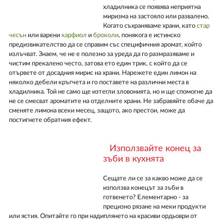
хладилника се появява неприятна
миризма на застояло или развалено.
Когато съхраняваме храни, като
стар
чесън
или варени
карфиол
и
броколи
, понякога е истинско
предизвикателство да се справим със специфичния аромат, който
излъчват. Знаем, че не е полезно за уреда да го размразяваме и
чистим прекалено често, затова ето един трик, с който да се
отървете от досадния мирис на храни. Нарежете един лимон на
няколко дебели кръгчета и го поставете на различни места в
хладилника. Той не само ще изтегли зловонията, но и ще спомогне да
не се смесват ароматите на отделните храни. Не забравяйте обаче да
сменяте лимона всеки месец, защото, ако престои, може да
постигнете обратния ефект.
Използвайте конец за
зъби в кухнята
Сещате ли се за какво може да се
използва конецът за зъби в
готвенето? Елементарно - за
прецизно рязане на меки продукти
или ястия. Опитайте го при надиплянето на красиви ордьоври от