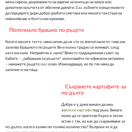
меки сирена, разрязването на варени зеленчуци на хапки или
доматени кръгчета от обелени домати. Със зъбните конци можете
да порцирате дори добре разбита сметана или меката текстура на
чийзкейкове и белтъчни кремове.
Полепнало брашно по ръцете
Когато месите тесто, няма начин да не сте се впечатлили от това как
залепва брашното по ръцете Ви и колко трудно се измиват, след
като изсъхне. Неприятно е, нали? Вместо традиционния съвет на
бабите – „набрашни си ръцете“, използвайте по-ефикасна хитринка
– намажете ръцете си с олио. Изненадващо, но по тях няма да
залепне и частица.
Съхранете картофите за
по-дълго
Добре е у дома винаги да има
френски картофи
под ръка. Винаги
може да се приготви бързо и лесно
ястие с тях, но как да съхраняваме за
по-дълго, когато купим по-голямо количество? Въпреки че и да