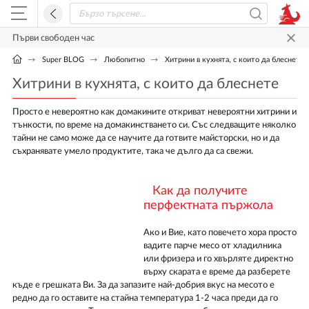
Първи свободен час
Super BLOG
Любопитно
Хитрини в кухнята, с които да блеснете
Хитрини в кухнята, с които да блеснете
Просто е невероятно как домакините откриват невероятни хитрини и
тънкости, по време на домакинстването си. Със следващите няколко
тайни не само може да се научите да готвите майсторски, но и да
съхранявате умело продуктите, така че дълго да са свежи.
Как да получите
перфектната пържола
Ако и Вие, като повечето хора просто
вадите парче месо от хладилника
или фризера и го хвърляте директно
върху скарата е време да разберете
къде е грешката Ви. За да запазите най-добрия вкус на месото е
редно да го оставите на стайна температура 1-2 часа преди да го