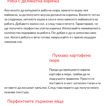
Риба с деликатна коричка
Ако искате да изпържите риба на скара, нанесете върху нея
майонеза, за да получите вкусна деликатна коричка. Вземете четка
за сладкиши, натопете върха в соса и леко нанесете майонезата на
рибата. Добавете малко сол, а след това я печете. Гарантираме, че
ще получите перфектна златна коричка. Използвайте минималното
количество подправки за рибата. По-добре е да се използва само
сол. Когато рибата е вече готова, напръскайте я с прясно изцеден
лимонов сок.
Пухкаво картофено
пюре
Преди да превърнете варени
картофи в пюре, трябва да ги
подсушите правилно. Просто ги
поставете в чист затоплен тиган и ги
оставете да изсъхнат напълно. След това пюрето ще получи много
пухкава текстура.
Перфектните пържени яйца