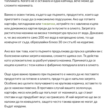
топлината. Когато не е останала и една капчица, вече може да
сложите мазнината.
Важно е освен тигана, където ще пържите, продуктите, които ще
приготвяте също да са максимално подсушени. Ако ще готвите
картофи, патладжани или
тиквички
, изтрийте ги с хавлиена кърпа
или домакинска хартия преди да ги пуснете в олиото. Загрятата
растителна мазнина на висока температура пръска от вода. Доказано
е, че ако изсипете само 200 мл вода в нагорещено олио, то ще
изхвърчи от съда, образувайки близо 30 см стълб на издигане.
Ако все пак това, което пържите продължава да пръска цапайки ви с
болезнени капки загрята мазнина, сложете щипка сол. Тя действа
като успокоително за разбунтуваната мазнина. Причината да се
изцапа кухнята с тези капки е фабрично попаднала влага в олиото.
Още едно важно правило при пърженето е никога да не поставяте
продуктите за готвене в олиото, преди то да е напълно загрято.
Особено ако целите получаването на хрупкава коричка, оставете го
да се нажежи повечко. В противен случай вашите зеленчуци,
картофи, месо или риба ще погълнат от мазнината, ще станат
глетави и ще придобият вкус на гранясало. И най-вероятно ще ви се
наложи да ги изхвърлите, защото често такива храни не могат да
бъдат изядени.