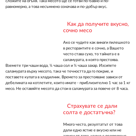
сложите на огъня. Така месото ще се готви по-бавно и по-
равномерно, а това несъмнено означава и по-добър вкус.
Как да получите вкусно,
сочно месо
Ако се чудите как винаги пилешкото
в ресторантите е сочно, а Вашето
често става сухо, то тайната е в
саламурата, в която престоява.
Вземете три чаши вода, ¼ чаша сол и ¼ чаша захар. Изсипете
саламурата върху месото, така че течността да го покрие, и
поставете купата в хладилник. Времето за престояване зависи от
дебелината на котлетите, които имате - приблизително 1 час за 1 кг
месо. Не оставяйте месото да стои в саламурата за повече от 8 часа.
Страхувате се дали
солта е достатъчна?
Много често, резултатът от това
дали едно ястие е вкусно или не