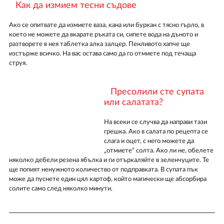
Как да измием тесни съдове
Ако се опитвате да измиете ваза, кана или буркан с тясно гърло, в
което не можете да вкарате ръката си, сипете вода на дъното и
разтворете в нея таблетка алка залцер. Пенливото хапче ще
изстърже всичко. На вас остава само да го отмиете под течаща
струя.
Пресолили сте супата
или салатата?
На всеки се случва да направи тази
грешка. Ако в салата по рецепта се
слага и оцет, с него можете да
„отмиете“ солта. Ако ли не, обелете
няколко дебели резена ябълка и ги отъркаляйте в зеленчуците. Те
ще попият ненужното количество от подправката. В супата пък
може да пуснете един цял картоф, който магически ще абсорбира
солите само след няколко минути.