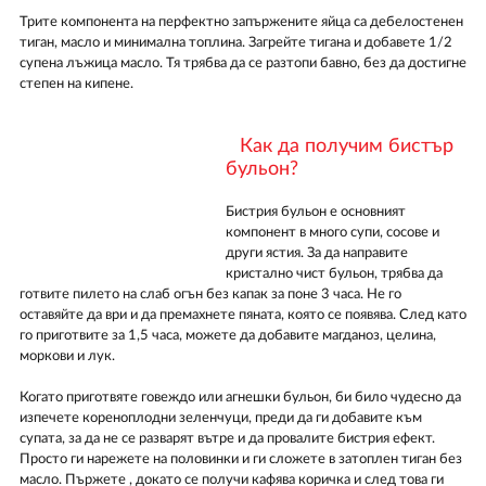
Трите компонента на перфектно запържените яйца са дебелостенен
тиган, масло и минимална топлина. Загрейте тигана и добавете 1/2
супена лъжица масло. Тя трябва да се разтопи бавно, без да достигне
степен на кипене.
Как да получим бистър
бульон?
Бистрия бульон е основният
компонент в много супи, сосове и
други ястия. За да направите
кристално чист бульон, трябва да
готвите пилето на слаб огън без капак за поне 3 часа. Не го
оставяйте да ври и да премахнете пяната, която се появява. След като
го приготвите за 1,5 часа, можете да добавите магданоз, целина,
моркови и лук.
Когато приготвяте говеждо или агнешки бульон, би било чудесно да
изпечете кореноплодни зеленчуци, преди да ги добавите към
супата, за да не се разварят вътре и да провалите бистрия ефект.
Просто ги нарежете на половинки и ги сложете в затоплен тиган без
масло. Пържете , докато се получи кафява коричка и след това ги