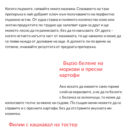
Когато пържите, сипвайте много мазнина. Спазването на тази
препоръка е най-добрият ключ към получаването на перфектно
пържено ястие. От една страна в голямото количество олио или
зехтин продуктите по-трудно ще залепват един за друг и ще
можете лесно да ги размесвате, без да ги накъсвате. От друга –
когато ястието изгълта част от мазнината, тя ще намалее и може да
се появи нужда от доливане на още. А долеете ли по време на
готвене, очаквайте резултата от предната препоръка.
Бързо белене на
моркови и пресни
картофи
Ако искате да махнете само горния
слой на морковите, а не да ги белите
с белачка за зеленчуци, то може да
използвате телче за миене на съдове. По същия начин можете да се
справите и с пресните картофи, без да отстраните вкусната им
кожичка.
Филии с кашкавал на тостер