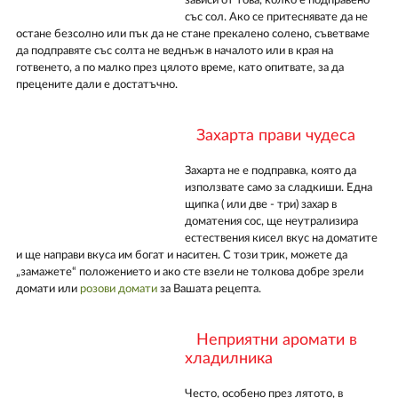
зависи от това, колко е подправено
със сол. Ако се притеснявате да не
остане безсолно или пък да не стане прекалено солено, съветваме
да подправяте със солта не веднъж в началото или в края на
готвенето, а по малко през цялото време, като опитвате, за да
прецените дали е достатъчно.
Захарта прави чудеса
Захарта не е подправка, която да
използвате само за сладкиши. Една
щипка ( или две - три) захар в
доматения сос, ще неутрализира
естествения кисел вкус на доматите
и ще направи вкуса им богат и наситен. С този трик, можете да
„замажете“ положението и ако сте взели не толкова добре зрели
домати или
розови домати
за Вашата рецепта.
Неприятни аромати в
хладилника
Често, особено през лятото, в