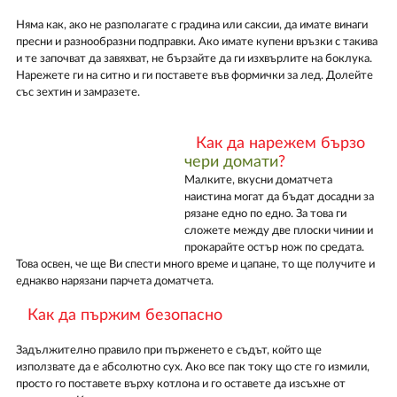
Няма как, ако не разполагате с градина или саксии, да имате винаги
пресни и разнообразни подправки. Ако имате купени връзки с такива
и те започват да завяхват, не бързайте да ги изхвърлите на боклука.
Нарежете ги на ситно и ги поставете във формички за лед. Долейте
със зехтин и замразете.
Как да нарежем бързо
чери домати
?
Малките, вкусни доматчета
наистина могат да бъдат досадни за
рязане едно по едно. За това ги
сложете между две плоски чинии и
прокарайте остър нож по средата.
Това освен, че ще Ви спести много време и цапане, то ще получите и
еднакво нарязани парчета доматчета.
Как да пържим безопасно
Задължително правило при пърженето е съдът, който ще
използвате да е абсолютно сух. Ако все пак току що сте го измили,
просто го поставете върху котлона и го оставете да изсъхне от