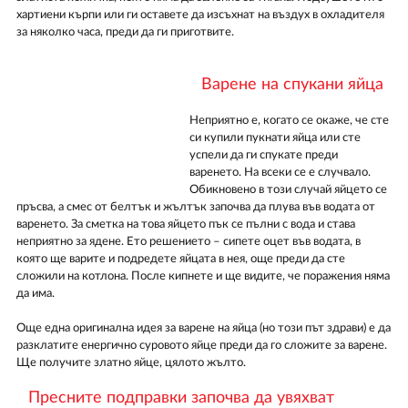
хартиени кърпи или ги оставете да изсъхнат на въздух в охладителя
за няколко часа, преди да ги приготвите.
Варене на спукани яйца
Неприятно е, когато се окаже, че сте
си купили пукнати яйца или сте
успели да ги спукате преди
варенето. На всеки се е случвало.
Обикновено в този случай яйцето се
пръсва, а смес от белтък и жълтък започва да плува във водата от
варенето. За сметка на това яйцето пък се пълни с вода и става
неприятно за ядене. Ето решението – сипете оцет във водата, в
която ще варите и подредете яйцата в нея, още преди да сте
сложили на котлона. После кипнете и ще видите, че поражения няма
да има.
Още една оригинална идея за варене на яйца (но този път здрави) е да
разклатите енергично суровото яйце преди да го сложите за варене.
Ще получите златно яйце, цялото жълто.
Пресните подправки започва да увяхват