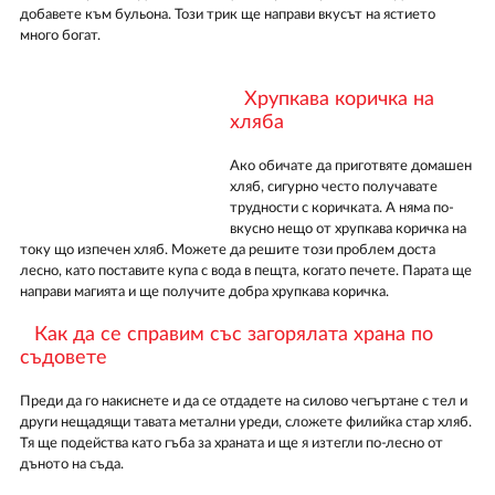
добавете към бульона. Този трик ще направи вкусът на ястието
много богат.
Хрупкава коричка на
хляба
Ако обичате да приготвяте домашен
хляб, сигурно често получавате
трудности с коричката. А няма по-
вкусно нещо от хрупкава коричка на
току що изпечен хляб. Можете да решите този проблем доста
лесно, като поставите купа с вода в пещта, когато печете. Парата ще
направи магията и ще получите добра хрупкава коричка.
Как да се справим със загорялата храна по
съдовете
Преди да го накиснете и да се отдадете на силово чегъртане с тел и
други нещадящи тавата метални уреди, сложете филийка стар хляб.
Тя ще подейства като гъба за храната и ще я изтегли по-лесно от
дъното на съда.