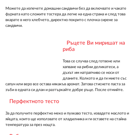
Можете да изпечете домашни сандвичи без да включвате и чакате
фурната като сложите тостера да легне на една страна и след това
вкарате в него хлебчето, директно покрито с плочка сирене за
сандвичи.
Ръцете Ви миришат на
риба
Това се случва след готвене или
хапване на рибни деликатеси, а
дъхът им натрапчиво се носи от
дланите. Колкото и да ги миете със
сапун или веро все остава някакъв аромат. Затова стиснете паста за
зъби в едната си длан и разтъркайте добре ръце. После отмийте.
Перфектното тесто
За да получите перфектно меко и пухкаво тесто, извадете маслото и
яйцата, които ще използвате от хладилника и ги оставете на стайна
температура за през нощта.