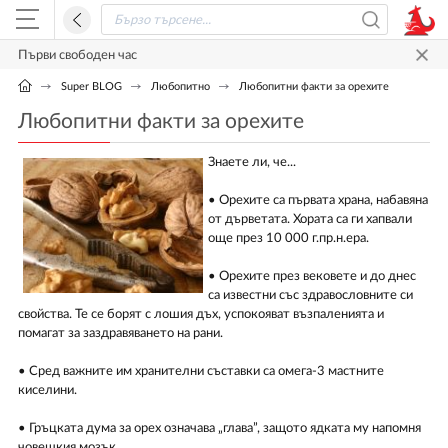
Първи свободен час
Super BLOG
Любопитно
Любопитни факти за орехите
Любопитни факти за орехите
Знаете ли, че...
• Орехите са първата храна, набавяна
от дърветата. Хората са ги хапвали
още през 10 000 г.пр.н.ера.
• Орехите през вековете и до днес
са известни със здравословните си
свойства. Те се борят с лошия дъх, успокояват възпаленията и
помагат за заздравяването на рани.
• Сред важните им хранителни съставки са омега-3 мастните
киселини.
• Гръцката дума за орех означава „глава”, защото ядката му напомня
човешкия мозък.