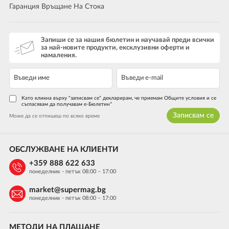
Гаранция Връщане На Стока
Запиши се за нашия бюлетин и научавай преди всички
за най-новите продукти, ексклузивни оферти и
намаления.
Като кликна върху "записвам се" декларирам, че приемам Общите условия и се
съгласявам да получавам е-Бюлетин*
Записвам се
Може да се отпишеш по всяко време
ОБСЛУЖВАНЕ НА КЛИЕНТИ
+359 888 622 633
понеделник - петък 08:00 – 17:00
market@supermag.bg
понеделник - петък 08:00 – 17:00
МЕТОДИ НА ПЛАЩАНЕ