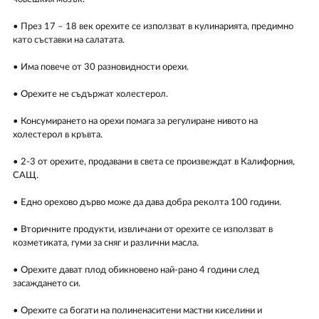
• През 17 – 18 век орехите се използват в кулинарията, предимно
като съставки на салатата.
• Има повече от 30 разновидности орехи.
• Орехите не съдържат холестерол.
• Консумирането на орехи помага за регулиране нивото на
холестерол в кръвта.
• 2-3 от орехите, продавани в света се произвеждат в Калифорния,
САЩ.
• Едно орехово дърво може да дава добра реколта 100 години.
• Вторичните продукти, извличани от орехите се използват в
козметиката, гуми за сняг и различни масла.
• Орехите дават плод обикновено най-рано 4 години след
засаждането си.
• Орехите са богати на полиненаситени мастни киселини и