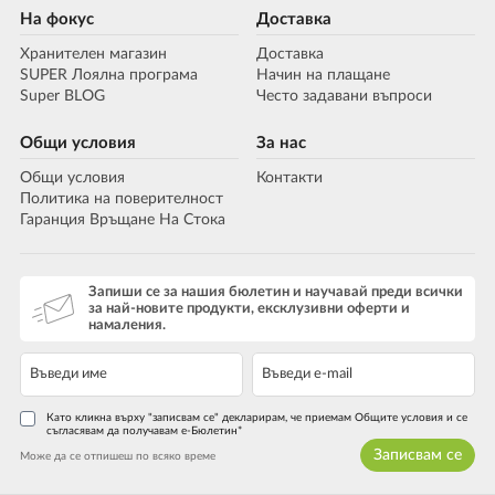
На фокус
Доставка
Хранителен магазин
Доставка
SUPER Лоялна програма
Начин на плащане
Super BLOG
Често задавани въпроси
Общи условия
За нас
Общи условия
Контакти
Политика на поверителност
Гаранция Връщане На Стока
Запиши се за нашия бюлетин и научавай преди всички
за най-новите продукти, ексклузивни оферти и
намаления.
Като кликна върху "записвам се" декларирам, че приемам Общите условия и се
съгласявам да получавам е-Бюлетин*
Записвам се
Може да се отпишеш по всяко време