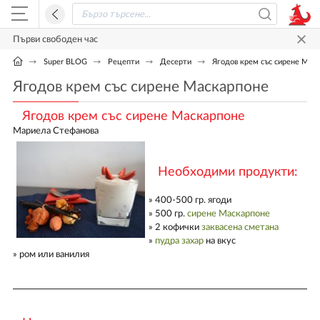
Първи свободен час
Super BLOG
Рецепти
Десерти
Ягодов крем със сирене Мас
Ягодов крем със сирене Маскарпоне
Ягодов крем със сирене Маскарпоне
Мариела Стефанова
Необходими продукти:
» 400-500 гр. ягоди
» 500 гр.
сирене Маскарпоне
» 2 кофички
заквасена сметана
»
пудра захар
на вкус
» ром или ванилия