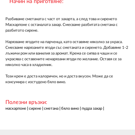
Начин на приготвяне:
Разбиваме сметаната с част от захарта, а след това и сиренето
Маскарпоне с останалата захар. Смесваме разбитата сметана с
разбитото сирене.
Нарязваме ягодите на парченца, като оставяме няколко за украса.
Смесваме нарязаните ягоди със сметаната и сиренето. Добавяме 1-2
лъжичи ром или ванилия за аромат. Крема се сипва в чаши и се
украсява с оставените ненарязани ягоди по желание. Оставя се за
няколко часа в хладилник.
Този крем е доста калоричен, но и доста вкусен. Може да се
консумира с изстудено бяло вино.
Полезни връзки:
маскарпоне
|
сирене
|
сметана
|
бяло вино
|
пудра захар
|