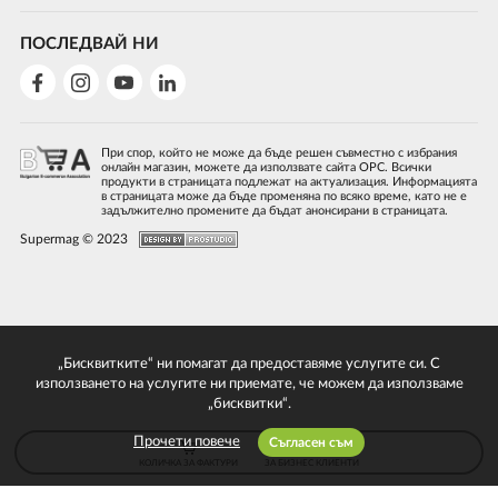
ПОСЛЕДВАЙ НИ
При спор, който не може да бъде решен съвместно с избрания
онлайн магазин, можете да използвате сайта ОРС. Всички
продукти в страницата подлежат на актуализация. Информацията
в страницата може да бъде променяна по всяко време, като не е
задължително промените да бъдат анонсирани в страницата.
Supermag © 2023
„Бисквитките“ ни помагат да предоставяме услугите си. С
използването на услугите ни приемате, че можем да използваме
„бисквитки“.
Прочети повече
Съгласен съм
КОЛИЧКА ЗА ФАКТУРИ
ЗА БИЗНЕС КЛИЕНТИ