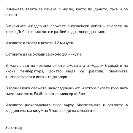
Намажете тавата за печене с масло, както по дъното, така и по
стените.
Бисквитите и бадемите сложете в кухненски робот и смелете на
трохи. Добавете маслото и разбийте до еднородна смес.
Изсипете в тавата и печете 12 минути.
Оставете да се охлади за около 20 минути.
В малък съд на котлона сипете сметаната и меда и бъркайте на
ниска температура, докато меда се разтопи. Увеличете
температурата и оставете да заври.
В голяма купа сложете шоколадовия чипс и отгоре сипете горещата
смес с маслото. Разбъркайте с миксер добре.
Изсипете шоколадовата смес върху бискветаната и оставете в
хладилника минимум за 5 часа преди да сервирате.
Supermag