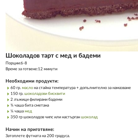
Шоколадов тарт с мед и бадеми
Порции:6-8
Време за готвене:12 минути
Необходими продукти:
60 гр.
масло
на стайна температура + допълнително за намазване
150 гр.
шоколадови бисквити
2 лъжици филирани бадеми
¾ чаша бита сметана
¼ чаша
мед
350 гр шоколадов чипс или настърган
шоколад
Начин на приготвяне:
Затоплете футната на 200 градуса.