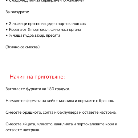
• Сладолед или за сервиране (по желание)
За глазурата:
• 2 лъжици прясно изцеден портокалов сок
• Кората от ½ портокал, фино настъргана
• ¾ чаша пудра захар, пресята
(Всичко се смесва.)
Начин на приготвяне:
Затоплете фурната на 180 градуса.
Намажете формата за кейк с мазнина и поръсете с брашно.
Смесете брашното, солта и бакпулвера и оставете настрана.
Смесете яйцата, млякото, ванилията и портокаловите кори и
оставете настрана.