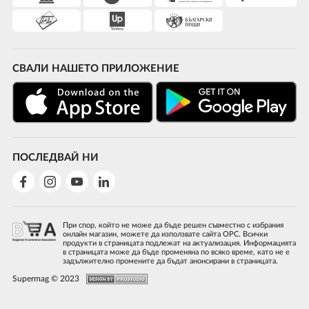
СВАЛИ НАШЕТО ПРИЛОЖЕНИЕ
ПОСЛЕДВАЙ НИ
При спор, който не може да бъде решен съвместно с избрания
онлайн магазин, можете да използвате сайта ОРС. Всички
продукти в страницата подлежат на актуализация. Информацията
в страницата може да бъде променяна по всяко време, като не е
задължително промените да бъдат анонсирани в страницата.
Supermag © 2023