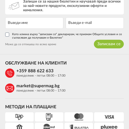
Запиши се за нашия бюлетин и научавай преди всички
за най-новите продукти, ексклузивни оферти и
намаления.
Като кликна върху "записвам се" декларирам, че приемам Общите условия и се
съгласявам да получавам е-Бюлетин*
Записвам се
Може да се отпишеш по всяко време
ОБСЛУЖВАНЕ НА КЛИЕНТИ
+359 888 622 633
понеделник - петък 08:00 – 17:00
market@supermag.bg
понеделник - петък 08:00 – 17:00
МЕТОДИ НА ПЛАЩАНЕ