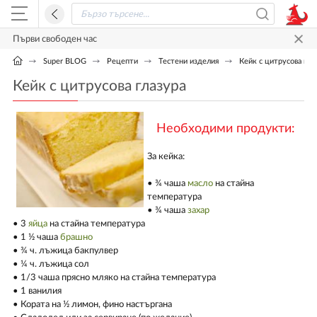
Първи свободен час
Super BLOG
Рецепти
Тестени изделия
Кейк с цитрусова гла
Кейк с цитрусова глазура
Необходими продукти:
За кейка:
• ¾ чаша
масло
на стайна
температура
• ¾ чаша
захар
• 3
яйца
на стайна температура
• 1 ½ чаша
брашно
• ¾ ч. лъжица бакпулвер
• ¼ ч. лъжица сол
• 1/3 чаша прясно мляко на стайна температура
• 1 ванилия
• Кората на ½ лимон, фино настъргана