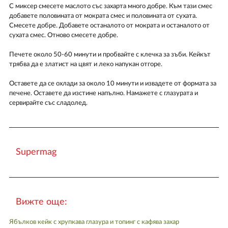
С миксер смесете маслото със захарта много добре. Към тази смес
добавете половината от мократа смес и половината от сухата.
Смесете добре. Добавете останалото от мократа и останалото от
сухата смес. Отново смесете добре.
Печете около 50-60 минути и пробвайте с клечка за зъби. Кейкът
трябва да е златист на цвят и леко напукан отгоре.
Оставете да се охлади за около 10 минути и извадете от формата за
печене. Оставете да изстине напълно. Намажете с глазурата и
сервирайте със сладолед.
Supermag
Вижте още:
Ябълков кейк с хрупкава глазура и топинг с кафява захар