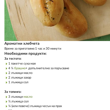
Ароматни хлебчета
Време за приготвяне:1 час и 30 минути
Необходими продукти:
За тестото:
1 пакетче суха мая
4 ¼
брашно
+ допълнително за поръсване
2 лъжици масло
2 лъжици захар
1 лъжица сол
За топинга:
3 лъжици
масло
½ лъжица сол
¼ (или повече) лъжица чесън на прах