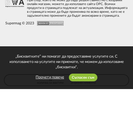
При спор, който не може да бъде решен съвместно с избрания
онлайн магазин, можете да използвате сайта ОРС. Всички
продукти в страницата подлежат на актуализация. Информацията
в страницата може да бъде променяна по всяко време, като не е
задължително промените да бъдат анонсирани в страницата.
Supermag © 2023
„Бисквитките“ ни помагат да предоставяме услугите си. С
използването на услугите ни приемате, че можем да използваме
„бисквитки“.
Прочети повече
Съгласен съм
КОЛИЧКА ЗА ФАКТУРИ
ЗА БИЗНЕС КЛИЕНТИ