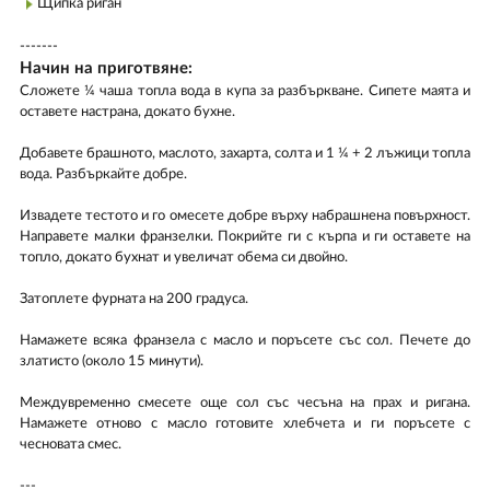
Щипка риган
-------
Начин на приготвяне:
Сложете ¼ чаша топла вода в купа за разбъркване. Сипете маята и
оставете настрана, докато бухне.
Добавете брашното, маслото, захарта, солта и 1 ¼ + 2 лъжици топла
вода. Разбъркайте добре.
Извадете тестото и го омесете добре върху набрашнена повърхност.
Направете малки франзелки. Покрийте ги с кърпа и ги оставете на
топло, докато бухнат и увеличат обема си двойно.
Затоплете фурната на 200 градуса.
Намажете всяка франзела с масло и поръсете със сол. Печете до
златисто (около 15 минути).
Междувременно смесете още сол със чесъна на прах и ригана.
Намажете отново с масло готовите хлебчета и ги поръсете с
чесновата смес.
---