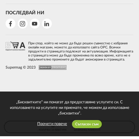
ПОСЛЕДВАЙ НИ
При спор, който не може да бъде решен съвместно с избрания
онлайн магазин, можете да използвате сайта ОРС. Всички
продукти в страницата подлежат на актуализация. Информацията
в страницата може да бъде променяна по всяко време, като не е
задължително промените да бъдат анонсирани в страницата.
Supermag © 2023
„Бисквитките“ ни помагат да предоставяме услугите си. С
използването на услугите ни приемате, че можем да използваме
„бисквитки“.
Прочети повече
Съгласен съм
КОЛИЧКА ЗА ФАКТУРИ
ЗА БИЗНЕС КЛИЕНТИ