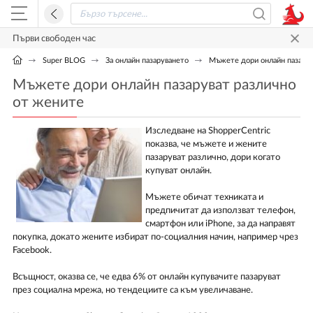
Първи свободен час
Super BLOG
За онлайн пазаруването
Мъжете дори онлайн пазарув
Мъжете дори онлайн пазаруват различно
от жените
Изследване на ShopperCentric
показва, че мъжете и жените
пазаруват различно, дори когато
купуват онлайн.
Мъжете обичат техниката и
предпичитат да използват телефон,
смартфон или iPhone, за да направят
покупка, докато жените избират по-социалния начин, например чрез
Facebook.
Всъщност, оказва се, че едва 6% от онлайн купувачите пазаруват
през социална мрежа, но тендециите са към увеличаване.