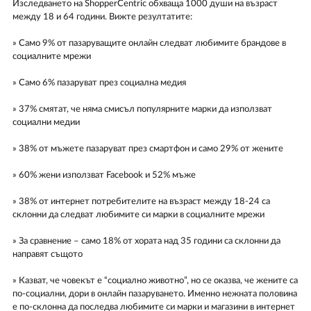
Изследването на ShopperCentric обхваща 1000 души на възраст
между 18 и 64 години. Вижте резултатите:
» Само 9% от пазаруващите онлайн следват любимите брандове в
социалните мрежи
» Само 6% пазаруват през социална медия
» 37% смятат, че няма смисъл популярните марки да използват
социални медии
» 38% от мъжете пазаруват през смартфон и само 29% от жените
» 60% жени използват Facebook и 52% мъже
» 38% от интернет потребителите на възраст между 18-24 са
склонни да следват любимите си марки в социалните мрежи
» За сравнение – само 18% от хората над 35 години са склонни да
направят същото
» Казват, че човекът е “социално животно”, но се оказва, че жените са
по-социални, дори в онлайн пазаруването. Именно нежната половина
е по-склонна да последва любимите си марки и магазини в интернет