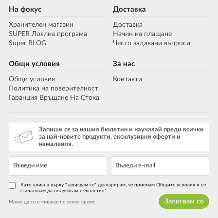
На фокус
Доставка
Хранителен магазин
Доставка
SUPER Лоялна програма
Начин на плащане
Super BLOG
Често задавани въпроси
Общи условия
За нас
Общи условия
Контакти
Политика на поверителност
Гаранция Връщане На Стока
Запиши се за нашия бюлетин и научавай преди всички
за най-новите продукти, ексклузивни оферти и
намаления.
Като кликна върху "записвам се" декларирам, че приемам Общите условия и се
съгласявам да получавам е-Бюлетин*
Записвам се
Може да се отпишеш по всяко време