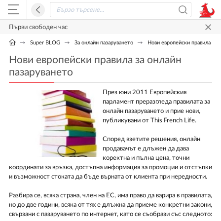
Първи свободен час
Super BLOG
За онлайн пазаруването
Нови европейски правила за 
Нови европейски правила за онлайн
пазаруването
През юни 2011 Европейския
парламент преразгледа правилата за
онлайн пазаруването и прие нови,
публикувани от This French Life.
Според взетите решения, онлайн
продавачът е длъжен да дава
коректна и пълна цена, точни
координати за връзка, достъпна информация за промоции и отстъпки
и възможност стоката да бъде върната от клиента при нередности.
Разбира се, всяка страна, член на ЕС, има право да варира в правилата,
но до две години, всяка от тях е длъжна да приеме конкретни закони,
свързани с пазаруването по интернет, като се съобрази със следното: