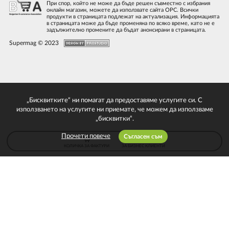
При спор, който не може да бъде решен съвместно с избрания
онлайн магазин, можете да използвате сайта ОРС. Всички
продукти в страницата подлежат на актуализация. Информацията
в страницата може да бъде променяна по всяко време, като не е
задължително промените да бъдат анонсирани в страницата.
Supermag © 2023
„Бисквитките“ ни помагат да предоставяме услугите си. С
използването на услугите ни приемате, че можем да използваме
„бисквитки“.
Прочети повече
Съгласен съм
КОЛИЧКА ЗА ФАКТУРИ
ЗА БИЗНЕС КЛИЕНТИ