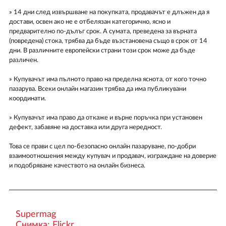
» 14 дни след извършване на покупката, продавачът е длъжен да я
достави, освен ако не е отбелязан категорично, ясно и
предварително по-дълъг срок. А сумата, преведена за върната
(повредена) стока, трябва да бъде възстановена също в срок от 14
дни. В различните европейски страни този срок може да бъде
различен.
» Купувачът има пълното право на пределна яснота, от кого точно
пазарува. Всеки онлайн магазин трябва да има публикувани
координати.
» Купувачът има право да откаже и върне поръчка при установен
дефект, забавяне на доставка или друга нередност.
Това се прави с цел по-безопасно онлайн пазаруване, по-добри
взаимоотношения между купувач и продавач, изграждане на доверие
и подобряване качеството на онлайн бизнеса.
Supermag
Снимка: Flickr