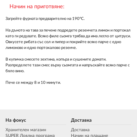
Начин на приготвяне:
Загрейте фурната предварително на 190°C.
На дъното на тава за печене подредете резенчета лимон и портокал
като ги редувате. Всяко филе сьомга трябва да има легло от цитруси.
Овкусете рибата със сол и пипер и покрийте всяко парче с едно
лимоново и едно портокалово резенче.
В купичка смесете зехтина, копъра и сушените домати.
Разпределете тази смес върху сьомгата и напръскайте всяко парче с
бяло вино.
Пече се между 8 и 10 минути.
На фокус
Доставка
Хранителен магазин
Доставка
SUPER Лоялна програма
Начин на плащане