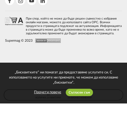
При спор, който не може да бъде решен съвместно с избрания
онлайн магазин, можете да използвате сайта ОРС. Всички
продукти в страницата подлежат на актуализация. Информацията
в страницата може да бъде променяна по всяко време, като не е
задължително промените да бъдат анонсирани в страницата.
Supermag © 2023
„Бисквитките“ ни помагат да предоставяме услугите си. С
използването на услугите ни приемате, че можем да използваме
„бисквитки“.
Прочети повече
Съгласен съм
КОЛИЧКА ЗА ФАКТУРИ
ЗА БИЗНЕС КЛИЕНТИ