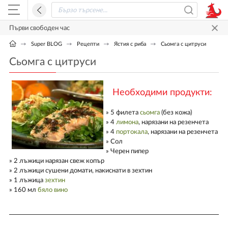
Първи свободен час
Super BLOG
Рецепти
Ястия с риба
Сьомга с цитруси
Сьомга с цитруси
Необходими продукти:
» 5 филета
сьомга
(без кожа)
» 4
лимона
, нарязани на резенчета
» 4
портокала
, нарязани на резенчета
» Сол
» Черен пипер
» 2 лъжици нарязан свеж копър
» 2 лъжици сушени домати, накиснати в зехтин
» 1 лъжица
зехтин
» 160 мл
бяло вино