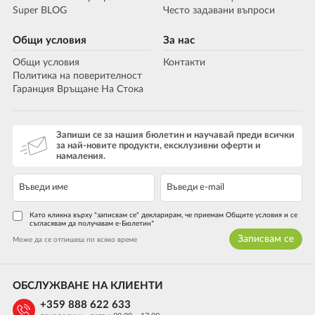
Super BLOG
Често задавани въпроси
Общи условия
За нас
Общи условия
Контакти
Политика на поверителност
Гаранция Връщане На Стока
Запиши се за нашия бюлетин и научавай преди всички
за най-новите продукти, ексклузивни оферти и
намаления.
Като кликна върху "записвам се" декларирам, че приемам Общите условия и се
съгласявам да получавам е-Бюлетин*
Записвам се
Може да се отпишеш по всяко време
ОБСЛУЖВАНЕ НА КЛИЕНТИ
+359 888 622 633