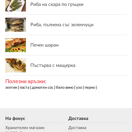
Риба на скара по гръцки
Риба, пълнена със зеленчуци
Печен шаран
Пъстърва с мащерка
Полезни връзки:
зехтин
|
паста
|
доматен сос
|
бяло вино
|
узо
|
перно
|
На фокус
Доставка
Хранителен магазин
Доставка