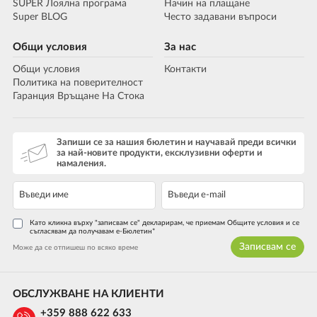
SUPER Лоялна програма
Начин на плащане
Super BLOG
Често задавани въпроси
Общи условия
За нас
Общи условия
Контакти
Политика на поверителност
Гаранция Връщане На Стока
Запиши се за нашия бюлетин и научавай преди всички
за най-новите продукти, ексклузивни оферти и
намаления.
Като кликна върху "записвам се" декларирам, че приемам Общите условия и се
съгласявам да получавам е-Бюлетин*
Записвам се
Може да се отпишеш по всяко време
ОБСЛУЖВАНЕ НА КЛИЕНТИ
+359 888 622 633