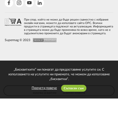
При спор, който не може да бъде решен съвместно с избрания
онлайн магазин, можете да използвате сайта ОРС. Всички
продукти в страницата подлежат на актуализация. Информацията
в страницата може да бъде променяна по всяко време, като не е
задължително промените да бъдат анонсирани в страницата.
Supermag © 2023
„Бисквитките“ ни помагат да предоставяме услугите си. С
използването на услугите ни приемате, че можем да използваме
„бисквитки“.
Прочети повече
Съгласен съм
КОЛИЧКА ЗА ФАКТУРИ
ЗА БИЗНЕС КЛИЕНТИ