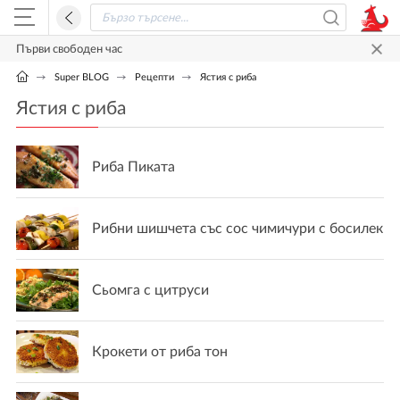
Първи свободен час
Super BLOG
Рецепти
Ястия с риба
Ястия с риба
Риба Пиката
Рибни шишчета със сос чимичури с босилек
Сьомга с цитруси
Крокети от риба тон