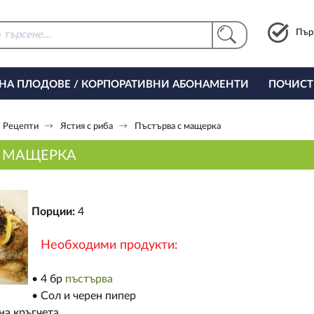
Пър
 НА ПЛОДОВЕ / КОРПОРАТИВНИ АБОНАМЕНТИ
ПОЧИСТ
РИНГ ЗА ОФИСА
Рецепти
Ястия с риба
Пъстърва с мащерка
С МАЩЕРКА
Порции:
4
Необходими продукти:
• 4 бр
пъстърва
• Сол и черен пипер
 на кръгчета