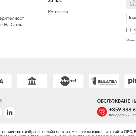
За нас
Контакти
ерителност
е На Стока
К
с
Може 
И
ОБСЛУЖВАНЕ Н
+359 888 
понеделник - пе
 съвместно с избрания онлайн магазин, можете да използвате сайта ОРС. 