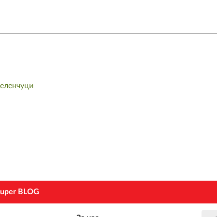
зеленчуци
uper BLOG