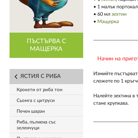
• 1 малък портокал
• 60 мл
зехтин
•
Мащерка
ПЪСТЪРВА С
МАЩЕРКА
Начин на приго
Измийте пъстървата
ЯСТИЯ С РИБА
сложете по 1 кръгч
Крокети от риба тон
Налейте зехтина в 
Сьомга с цитруси
стане хрупкава.
Печен шаран
Риба, пълнена със
зеленчуци