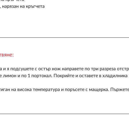
, нарязан на кръгчета
твяне:
 и я подсушете с остър нож направете по три разреза отстра
е лимон и по 1 портокал. Покрийте и оставете в хладилника з
тиган на висока температура и поръсете с мащерка. Пържете