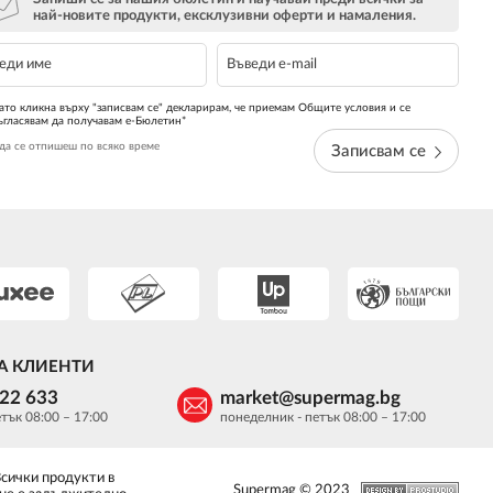
най-новите продукти, ексклузивни оферти и намаления.
ато кликна върху "записвам се" декларирам, че приемам Общите условия и се
ъгласявам да получавам е-Бюлетин*
да се отпишеш по всяко време
Записвам се
А КЛИЕНТИ
622 633
market@supermag.bg
тък 08:00 – 17:00
понеделник - петък 08:00 – 17:00
Всички продукти в
Supermag © 2023