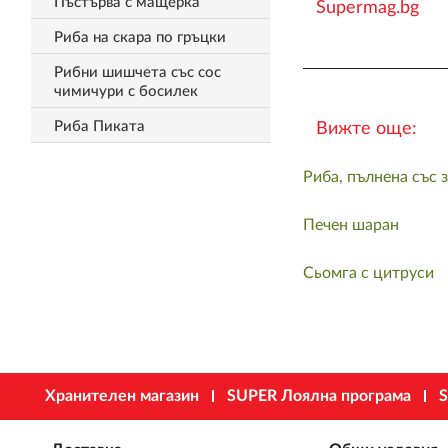
Пъстърва с мащерка
Supermag.bg
Риба на скара по гръцки
Рибни шишчета със сос
чимичури с босилек
Риба Пиката
Вижте още:
Риба, пълнена със 
Печен шаран
Сьомга с цитруси
Хранителен магазин
SUPER Лоялна програма
S