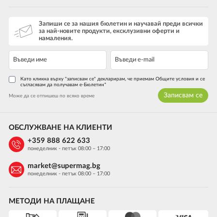
Запиши се за нашия бюлетин и научавай преди всички
за най-новите продукти, ексклузивни оферти и
намаления.
Като кликна върху "записвам се" декларирам, че приемам Общите условия и се
съгласявам да получавам е-Бюлетин*
Записвам се
Може да се отпишеш по всяко време
ОБСЛУЖВАНЕ НА КЛИЕНТИ
+359 888 622 633
понеделник - петък 08:00 – 17:00
market@supermag.bg
понеделник - петък 08:00 – 17:00
МЕТОДИ НА ПЛАЩАНЕ