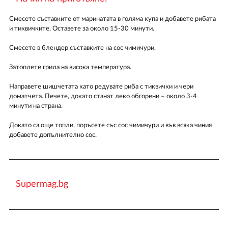
Смесете съставките от маринатата в голяма купа и добавете рибата
и тиквичките. Оставете за около 15-30 минути.
Смесете в блендер съставките на сос чимичури.
Затоплете грила на висока температура.
Направете шишчетата като редувате риба с тиквички и чери
доматчета. Печете, докато станат леко обгорени – около 3-4
минути на страна.
Докато са още топли, поръсете със сос чимичури и във всяка чиния
добавете допълнително сос.
Supermag.bg