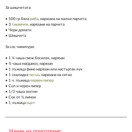
За шишчетата:
• 500 гр бяла
риба
, нарязана на малки парчета
• 3
тиквички
, нарязани на парчета
• Чери домати
• Шишчета
За сос чимичури:
• 1 ¼ чаша свеж босилек, нарязан
• ¾ чаша магданоз, нарязан
• 1 лъжица фино нарязан или настърган лук
• 1 скилидка
чесън
, нарязана на ситно
• 1 ч. лъжица
червен пипер
• Сол и черен пипер
• 1/3 чаша зехтин
• Сок от ½ лимон
• 1 лъжица
оцет
Начин на приготвяне: