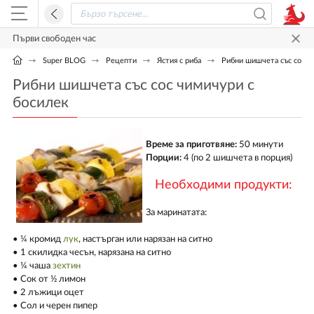
Първи свободен час
Super BLOG
Рецепти
Ястия с риба
Рибни шишчета със сос ч
Рибни шишчета със сос чимичури с
босилек
Време за приготвяне:
50 минути
Порции:
4 (по 2 шишчета в порция)
Необходими продукти:
За маринатата:
• ¼ кромид
лук
, настърган или нарязан на ситно
• 1 скилидка чесън, нарязана на ситно
• ¼ чаша
зехтин
• Сок от ½ лимон
• 2 лъжици оцет
• Сол и черен пипер