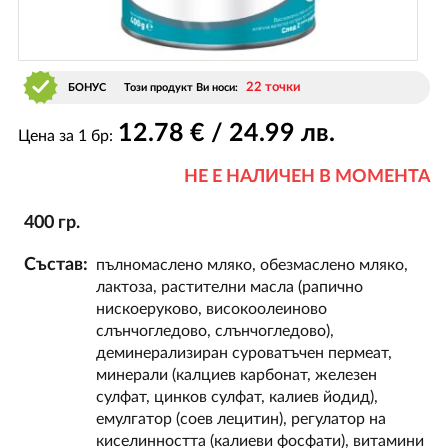
22 точки
БОНУС
Този продукт Ви носи:
12
.78
€ / 24
.99
лв.
Цена за 1 бр:
НЕ Е НАЛИЧЕН В МОМЕНТА
400 гр.
Състав:
пълномаслено мляко, обезмаслено мляко,
лактоза, растителни масла (рапично
нискоеруково, високоолеиново
слънчогледово, слънчогледово),
деминерализиран суроватъчен пермеат,
минерали (калциев карбонат, железен
сулфат, цинков сулфат, калиев йодид),
емулгатор (соев лецитин), регулатор на
киселинността (калиеви фосфати), витамини