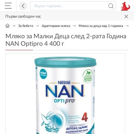
Първи свободен час
За бебето
Адаптирани млека
Млека за деца над 1 годинка
М
Мляко за Малки Деца след 2-рата Година
NAN Optipro 4 400 г