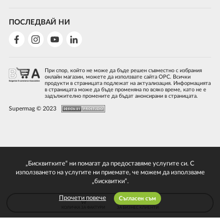
ПОСЛЕДВАЙ НИ
При спор, който не може да бъде решен съвместно с избрания
онлайн магазин, можете да използвате сайта ОРС. Всички
продукти в страницата подлежат на актуализация. Информацията
в страницата може да бъде променяна по всяко време, като не е
задължително промените да бъдат анонсирани в страницата.
Supermag © 2023
„Бисквитките“ ни помагат да предоставяме услугите си. С
използването на услугите ни приемате, че можем да използваме
„бисквитки“.
Прочети повече
Съгласен съм
КОЛИЧКА ЗА ФАКТУРИ
ЗА БИЗНЕС КЛИЕНТИ