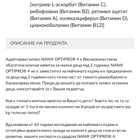
[натриев-L-аскорбат (Витамин С),
рибофлавин (Витамин В2), ретинил ацетат
(Витамин А), холекалциферол (Витамин D),
цианокобаламин (Витамин В12)]
ОПИСАНИЕ НА ПРОДУКТА
Адаптирано мляко NAN® OPTIPRO® 4 е Висококачествена
обогатена млечна напитка за малки деца над 2 годинки. NAN®
OPTIPRO® 4 не е заместител на майчината кърма и е предназначен
за деца над 2 годинки като течна част от тяхното разнообразно и
балансирано меню. Преди да решите да ползвате мляко за малки
деца, консултирайте се с Вашия педиатър.
Коя е точната млечна напитка за Вашето дете? Знаете ли, че то се
нуждае от 5 пъти по-високо количество Калций от възрастните (на
kg телесно тегло)?
Вдъхновени от 60 години изследвания на майчината кърма и
отчитайки хранителните нужди на малките деца на този етап на
развитие, нашите експерти създадоха NAN® OPTIPRO® 4.