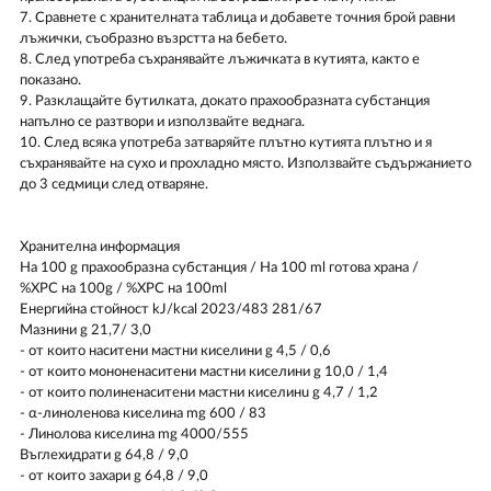
7. Сравнете с хранителната таблица и добавете точния брой равни
лъжички, съобразно възрстта на бебето.
8. След употреба съхранявайте лъжичката в кутията, както е
показано.
9. Разклащайте бутилката, докато прахообразната субстанция
напълно се разтвори и използвайте веднага.
10. След всяка употреба затваряйте плътно кутията плътно и я
съхранявайте на сухо и прохладно място. Използвайте съдържанието
до 3 седмици след отваряне.
Хранителна информация
На 100 g прахообразна субстанция / На 100 ml готова храна /
%ХРС на 100g / %ХРС на 100ml
Енергийна стойност kJ/kcal 2023/483 281/67
Мазнини g 21,7/ 3,0
- от които наситени мастни киселини g 4,5 / 0,6
- от които мононенаситени мастни киселини g 10,0 / 1,4
- от които полиненаситени мастни киселинu g 4,7 / 1,2
- α-линоленова киселина mg 600 / 83
- Линолова киселина mg 4000/555
Въглехидрати g 64,8 / 9,0
- от които захари g 64,8 / 9,0