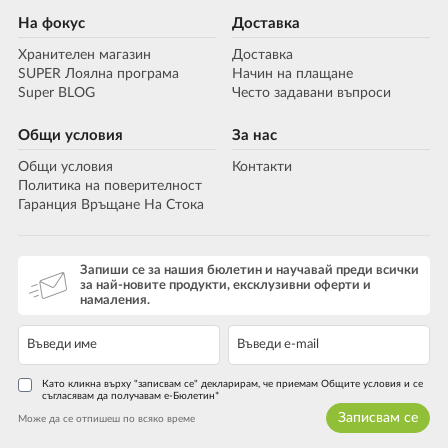
На фокус
Доставка
Хранителен магазин
Доставка
SUPER Лоялна програма
Начин на плащане
Super BLOG
Често задавани въпроси
Общи условия
За нас
Общи условия
Контакти
Политика на поверителност
Гаранция Връщане На Стока
Запиши се за нашия бюлетин и научавай преди всички
за най-новите продукти, ексклузивни оферти и
намаления.
Като кликна върху "записвам се" декларирам, че приемам Общите условия и се
съгласявам да получавам е-Бюлетин*
Записвам се
Може да се отпишеш по всяко време