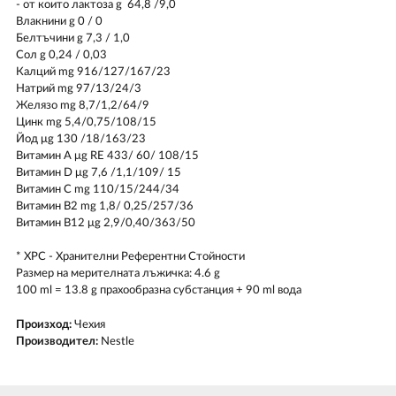
- от които лактоза g 64,8 /9,0
Влакнини g 0 / 0
Белтъчини g 7,3 / 1,0
Сол g 0,24 / 0,03
Калций mg 916/127/167/23
Натрий mg 97/13/24/3
Желязо mg 8,7/1,2/64/9
Цинк mg 5,4/0,75/108/15
Йод μg 130 /18/163/23
Витамин А μg RE 433/ 60/ 108/15
Витамин D μg 7,6 /1,1/109/ 15
Витамин C mg 110/15/244/34
Витамин B2 mg 1,8/ 0,25/257/36
Витамин В12 μg 2,9/0,40/363/50
* ХРС - Хранителни Референтни Стойности
Размер на мерителната лъжичка: 4.6 g
100 ml = 13.8 g прахообразна субстанция + 90 ml вода
Произход:
Чехия
Производител:
Nestle