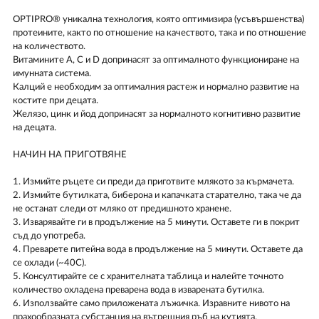
OPTIPRO® уникална технология, която оптимизира (усъвършенства)
протеините, както по отношение на качествoтo, така и по отношение
на количеството.
Витамините А, C и D допринасят за оптималното функциониране на
имунната система.
Калций е необходим за оптималния растеж и нормално развитие на
костите при децата.
Желязо, цинк и йод допринасят за нормалното когнитивно развитие
на децата.
НАЧИН НА ПРИГОТВЯНЕ
1. Измийте ръцете си преди да приготвите млякото за кърмачета.
2. Измийте бутилката, биберона и капачката старателно, така че да
не останат следи от мляко от предишното хранене.
3. Изварявайте ги в продължение на 5 минути. Оставете ги в покрит
съд до употреба.
4. Преварете питейна вода в продължение на 5 минути. Oставете да
се охлади (~40C).
5. Консултирайте се с хранителната таблица и налейте точното
количество охладена преварена вода в изварената бутилка.
6. Използвайте само приложената лъжичка. Изравните нивото на
прахообразната субстанция на вътрешния ръб на кутията.