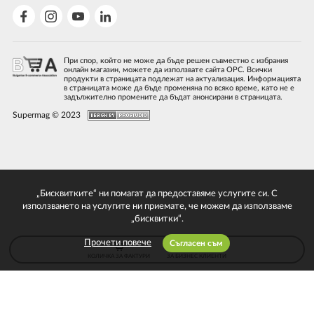
При спор, който не може да бъде решен съвместно с избрания
онлайн магазин, можете да използвате сайта ОРС. Всички
продукти в страницата подлежат на актуализация. Информацията
в страницата може да бъде променяна по всяко време, като не е
задължително промените да бъдат анонсирани в страницата.
Supermag © 2023
„Бисквитките“ ни помагат да предоставяме услугите си. С
използването на услугите ни приемате, че можем да използваме
„бисквитки“.
Прочети повече
Съгласен съм
КОЛИЧКА ЗА ФАКТУРИ
ЗА БИЗНЕС КЛИЕНТИ