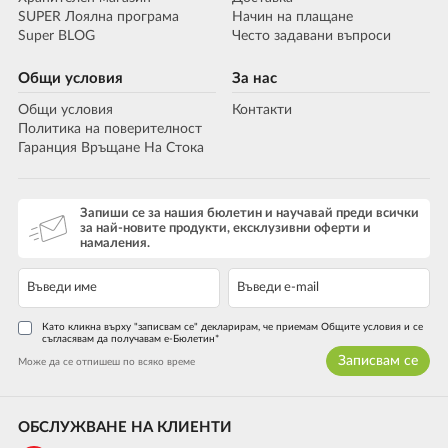
SUPER Лоялна програма
Начин на плащане
Super BLOG
Често задавани въпроси
Общи условия
За нас
Общи условия
Контакти
Политика на поверителност
Гаранция Връщане На Стока
Запиши се за нашия бюлетин и научавай преди всички
за най-новите продукти, ексклузивни оферти и
намаления.
Като кликна върху "записвам се" декларирам, че приемам Общите условия и се
съгласявам да получавам е-Бюлетин*
Записвам се
Може да се отпишеш по всяко време
ОБСЛУЖВАНЕ НА КЛИЕНТИ