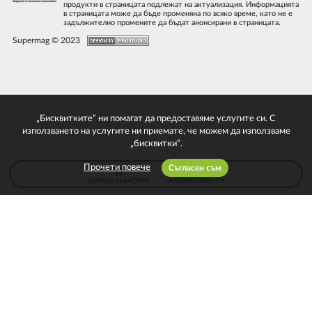
продукти в страницата подлежат на актуализация. Информацията
в страницата може да бъде променяна по всяко време, като не е
задължително промените да бъдат анонсирани в страницата.
Supermag © 2023
„Бисквитките“ ни помагат да предоставяме услугите си. С
използването на услугите ни приемате, че можем да използваме
„бисквитки“.
Прочети повече
Съгласен съм
КОЛИЧКА ЗА ФАКТУРИ
ЗА БИЗНЕС КЛИЕНТИ