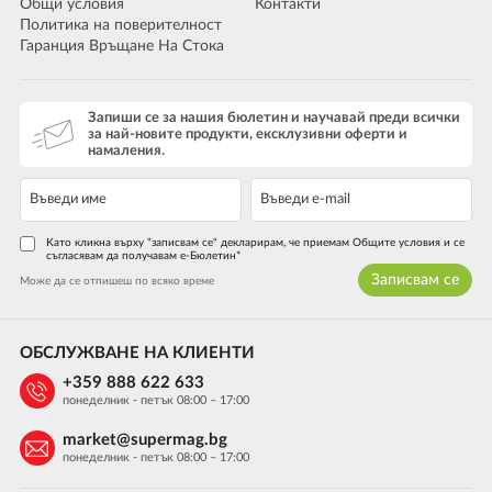
Общи условия
Контакти
Политика на поверителност
Гаранция Връщане На Стока
Запиши се за нашия бюлетин и научавай преди всички
за най-новите продукти, ексклузивни оферти и
намаления.
Като кликна върху "записвам се" декларирам, че приемам Общите условия и се
съгласявам да получавам е-Бюлетин*
Записвам се
Може да се отпишеш по всяко време
ОБСЛУЖВАНЕ НА КЛИЕНТИ
+359 888 622 633
понеделник - петък 08:00 – 17:00
market@supermag.bg
понеделник - петък 08:00 – 17:00