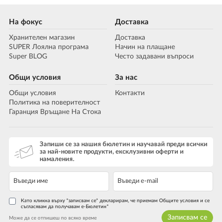
На фокус
Доставка
Хранителен магазин
Доставка
SUPER Лоялна програма
Начин на плащане
Super BLOG
Често задавани въпроси
Общи условия
За нас
Общи условия
Контакти
Политика на поверителност
Гаранция Връщане На Стока
Запиши се за нашия бюлетин и научавай преди всички
за най-новите продукти, ексклузивни оферти и
намаления.
Като кликна върху "записвам се" декларирам, че приемам Общите условия и се
съгласявам да получавам е-Бюлетин*
Записвам се
Може да се отпишеш по всяко време