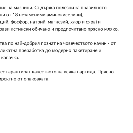
ие на мазнини. Съдържа полезни за правилното
ени от 18 незаменими аминокиселини),
ций, фосфор, натрий, магнезий, хлор и сяра) и
 прави истински обичано и предпочитано прясно мляко.
ва по най-добрия познат на човечеството начин - от
ликатна преработка до модерно пакетиране и
 капачка.
с гарантират качеството на всяка партида. Прясно
иректно от опаковката.