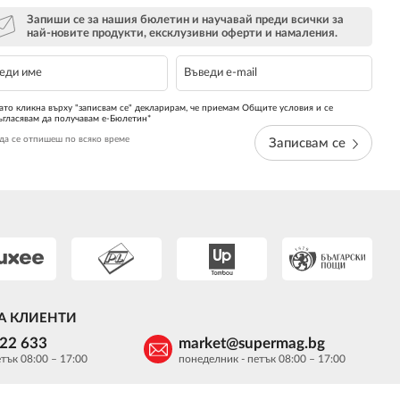
Запиши се за нашия бюлетин и научавай преди всички за
най-новите продукти, ексклузивни оферти и намаления.
ато кликна върху "записвам се" декларирам, че приемам Общите условия и се
ъгласявам да получавам е-Бюлетин*
да се отпишеш по всяко време
Записвам се
А КЛИЕНТИ
622 633
market@supermag.bg
тък 08:00 – 17:00
понеделник - петък 08:00 – 17:00