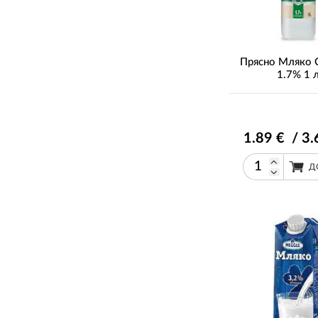
Прясно Мляко 
1.7% 1 
1
.89
€ / 3
.
Д