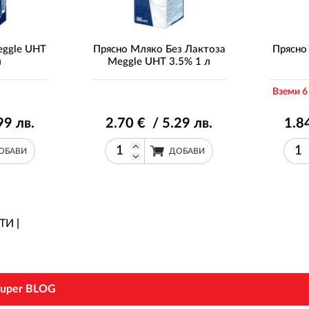
eggle UHT
Прясно Мляко Без Лактоза
Прясно
л
Meggle UHT 3.5% 1 л
Вземи 6
99
лв.
2
.70
€ / 5
.29
лв.
1
.8
ОБАВИ
ДОБАВИ
ТИ
|
uper BLOG