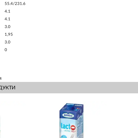
55.4/231.6
4.1
4.1
3.0
1,95
3.0
0
я
ДУКТИ