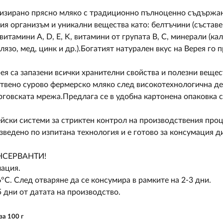
ризирано прясно мляко с традиционно пълноценно съдържан
ия организъм и уникални вещества като: белтъчини (състав
тамини А, D, E, K, витамини от групата B, C, минерали (кал
язо, мед, цинк и др.).Богатият натурален вкус на Верея го
ея са запазени всички хранителни свойства и полезни вещест
ствено сурово фермерско мляко след високотехнологична де
говската мрежа.Предлага се в удобна картонена опаковка с
ски системи за стриктен контрол на производствения проце
зведено по изпитана технология и е готово за консумация д
СЕРВАНТИ!
мация.
°С. След отваряне да се консумира в рамките на 2-3 дни.
5 дни от датата на производство.
 за
100 г