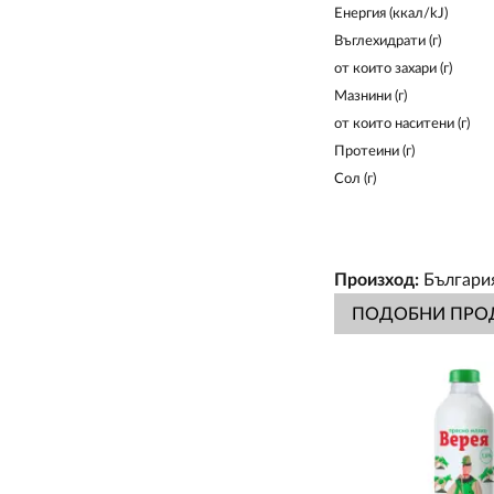
Енергия (ккал/kJ)
Въглехидрати (г)
от които захари (г)
Мазнини (г)
от които наситени (г)
Протеини (г)
Сол (г)
Произход:
Българи
ПОДОБНИ ПРО