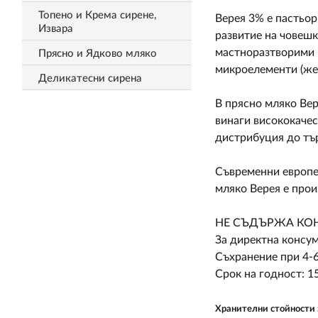
Топено и Крема сирене,
Верея 3% е пастьо
Извара
развитие на човешк
мастноразтворими ви
Прясно и Ядково мляко
микроелементи (жел
Деликатесни сирена
В прясно мляко Вер
винаги висококаче
дистрибуция до тър
Съвременни европей
мляко Верея е прои
НЕ СЪДЪРЖА КОН
За директна консу
Съхранение при 4-6
Срок на годност: 1
Хранителни стойности