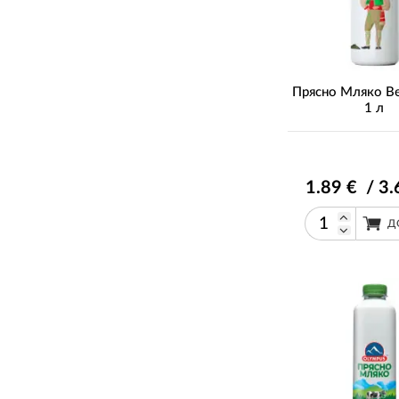
Прясно Мляко В
1 л
1
.89
€ / 3
.
Д