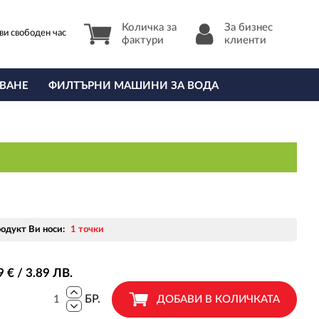
Количка за
За бизнес
ви свободен час
фактури
клиенти
ВАНЕ
ФИЛТЪРНИ МАШИНИ ЗА ВОДА
родукт Ви носи:
1 точки
9
€ / 3
.89
ЛВ.
БР.
ДОБАВИ В КОЛИЧКАТА