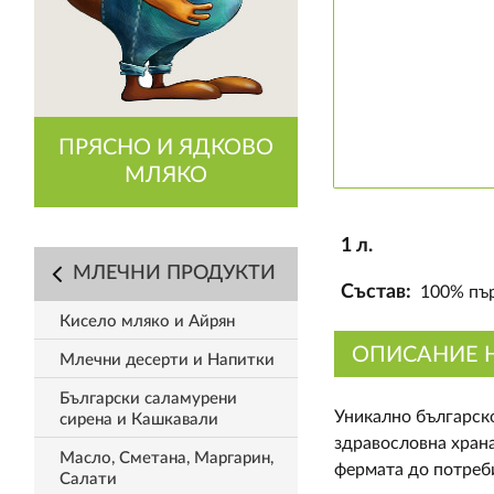
ПРЯСНО И ЯДКОВО
МЛЯКО
1 л.
МЛЕЧНИ ПРОДУКТИ
Състав:
100% пър
Кисело мляко и Айрян
ОПИСАНИЕ 
Млечни десерти и Напитки
Български саламурени
Уникално българско
сирена и Кашкавали
здравословна храна
Масло, Сметана, Маргарин,
фермата до потреб
Салати