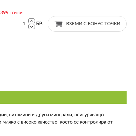
:
399 точки
БР.
ВЗЕМИ С БОНУС ТОЧКИ
лции, витамини и други минерали, осигуряващо
о мляко с високо качество, което се контролира от