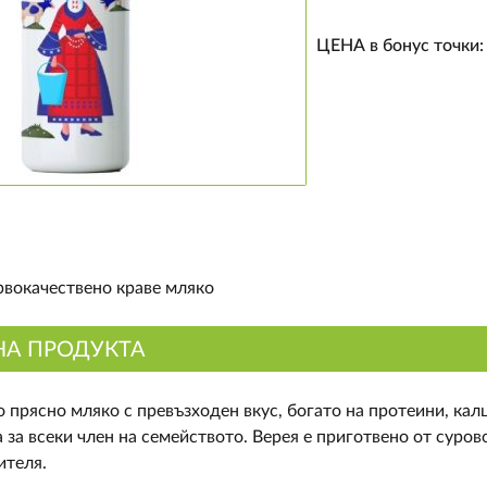
ЦЕНА в бонус точки
вокачествено краве мляко
НА ПРОДУКТА
 прясно мляко с превъзходен вкус, богато на протеини, ка
 за всеки член на семейството. Верея е приготвено от суров
ителя.