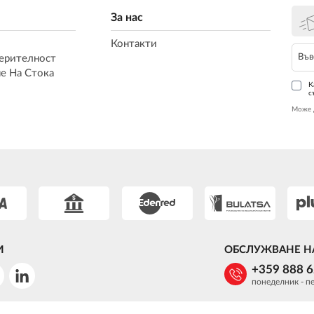
За нас
Контакти
ерителност
е На Стока
К
с
Може 
И
ОБСЛУЖВАНЕ Н
+359 888 
понеделник - пе