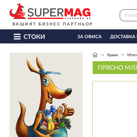
ВАШИЯТ БИЗНЕС ПАРТНЬОР
СТОКИ
ЗА ОФИСА
ДОСТАВКА
КАФЕ МАШИНИ
КЕТЪ
Храни
Млеч
ПРЯСНО MЛЯ