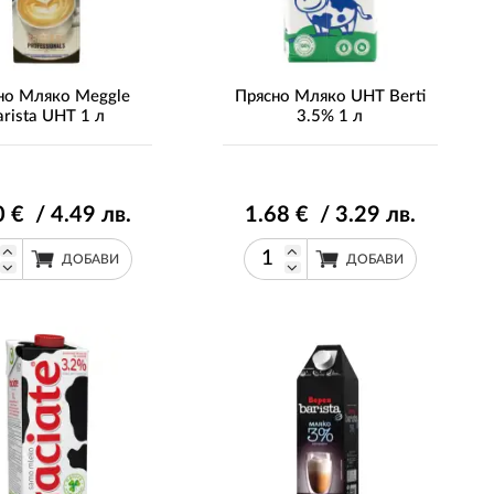
но Мляко Meggle
Прясно Мляко UHT Berti
arista UHT 1 л
3.5% 1 л
0
€ / 4
.49
лв.
1
.68
€ / 3
.29
лв.
ДОБАВИ
ДОБАВИ