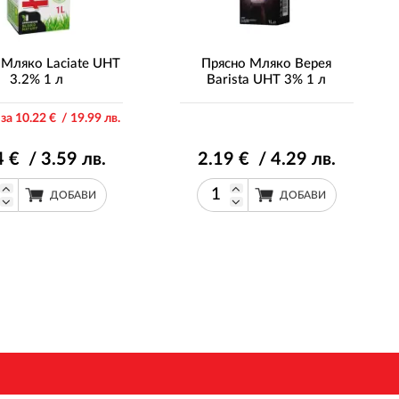
 Мляко Laciate UHT
Прясно Мляко Верея
3.2% 1 л
Barista UHT 3% 1 л
 за 10
.22
€ / 19
.99
лв.
4
€ / 3
.59
лв.
2
.19
€ / 4
.29
лв.
ДОБАВИ
ДОБАВИ