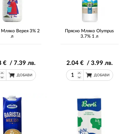
 Mляко Верея 3% 2
Прясно Mляко Olympus
л
3.7% 1 л
8
€ / 7
.39
лв.
2
.04
€ / 3
.99
лв.
ДОБАВИ
ДОБАВИ