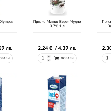
Olympus
Прясно Мляко Верея Чудно
Пряс
л
3.7% 1 л
B
69
лв.
2
.24
€ / 4
.39
лв.
2
.3
ОБАВИ
ДОБАВИ