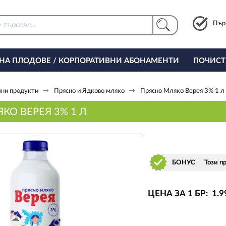
Пър
 НА ПЛОДОВЕ / КОРПОРАТИВНИ АБОНАМЕНТИ
ПОЧИСТ
РИНГ ЗА ОФИСА
ни продукти
Прясно и Ядково мляко
Прясно Mляко Верея 3% 1 л
КО ВЕРЕЯ 3% 1 Л
БОНУС
Този п
ЦЕНА ЗА 1 БР:
1
.9