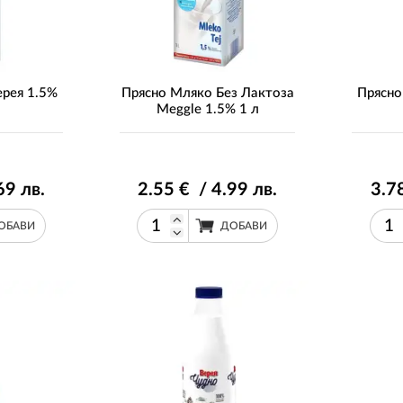
ерея 1.5%
Прясно Мляко Без Лактоза
Прясно
Meggle 1.5% 1 л
69
лв.
2
.55
€ / 4
.99
лв.
3
.7
ОБАВИ
ДОБАВИ