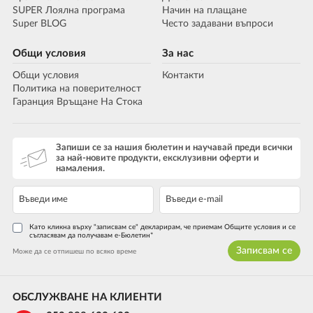
SUPER Лоялна програма
Начин на плащане
Super BLOG
Често задавани въпроси
Общи условия
За нас
Общи условия
Контакти
Политика на поверителност
Гаранция Връщане На Стока
Запиши се за нашия бюлетин и научавай преди всички
за най-новите продукти, ексклузивни оферти и
намаления.
Като кликна върху "записвам се" декларирам, че приемам Общите условия и се
съгласявам да получавам е-Бюлетин*
Записвам се
Може да се отпишеш по всяко време
ОБСЛУЖВАНЕ НА КЛИЕНТИ