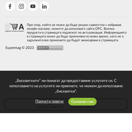
При спор, който не може да бъде решен съвместно с избрания
онлайн магазин, можете да използвате сайта ОРС. Всички
продукти в страницата подлежат на актуализация. Информацията
в страницата може да бъде променяна по всяко време, като не е
задължително промените да бъдат анонсирани в страницата.
Supermag © 2023
„Бисквитките“ ни помагат да предоставяме услугите си. С
използването на услугите ни приемате, че можем да използваме
„бисквитки“.
Прочети повече
Съгласен съм
КОЛИЧКА ЗА ФАКТУРИ
ЗА БИЗНЕС КЛИЕНТИ