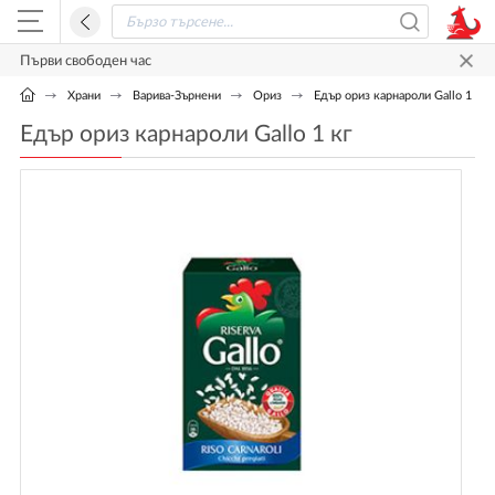
Първи свободен час
Храни
Варива-Зърнени
Ориз
Едър ориз карнароли Gallo 1 кг
Едър ориз карнароли Gallo 1 кг