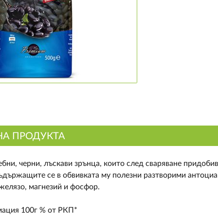
НА ПРОДУКТА
ребни, черни, лъскави зрънца, които след сваряване придоби
ъдържащите се в обвивката му полезни разтворими антоциан
желязо, магнезий и фосфор.
ация 100г % от РКП*