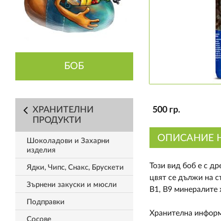
БОБ
ХРАНИТЕЛНИ
500 гр.
ПРОДУКТИ
ОПИСАНИЕ 
Шоколадови и Захарни
изделия
Този вид боб е с д
Ядки, Чипс, Снакс, Брускети
цвят се дължи на с
Зърнени закуски и мюсли
В1, В9 минералите 
Подправки
Хранителна информ
Сосове