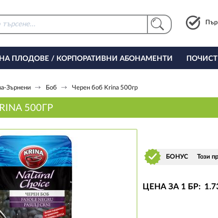
Пър
 НА ПЛОДОВЕ / КОРПОРАТИВНИ АБОНАМЕНТИ
ПОЧИСТ
РИНГ ЗА ОФИСА
ва-Зърнени
Боб
Черен боб Krina 500гр
RINA 500ГР
БОНУС
Този п
ЦЕНА ЗА 1 БР:
1
.7