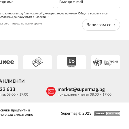
ато кликна върху "записвам се" декларирам, че приемам Общите условия и се
ъгласявам да получавам е-Бюлетин*
да се отпишеш по всяко време
Записвам се
А КЛИЕНТИ
622 633
market@supermag.bg
тък 08:00 – 17:00
понеделник - петък 08:00 – 17:00
Всички продукти в
Supermag © 2023
 не е задължително