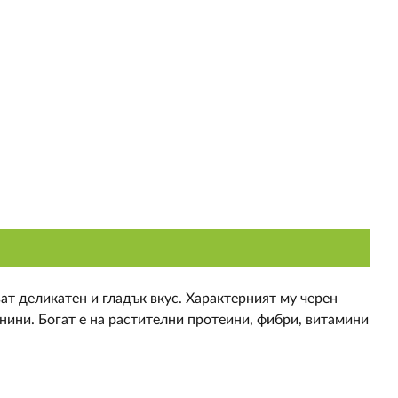
ват деликатен и гладък вкус. Характерният му черен
ини. Богат е на растителни протеини, фибри, витамини