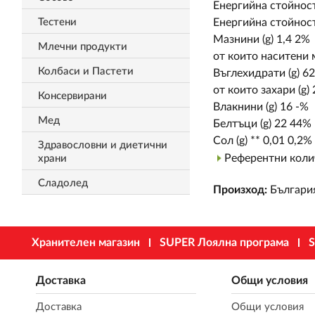
Енергийна стойност
Тестени
Енергийна стойност
Мазнини (g) 1,4 2%
Млечни продукти
от които наситени 
Колбаси и Пастети
Въглехидрати (g) 6
от които захари (g) 
Консервирани
Влакнини (g) 16 -%
Мед
Белтъци (g) 22 44%
Сол (g) ** 0,01 0,2%
Здравословни и диетични
Референтни колич
храни
Сладолед
Произход:
Българи
Хранителен магазин
SUPER Лоялна програма
S
Доставка
Общи условия
Доставка
Общи условия