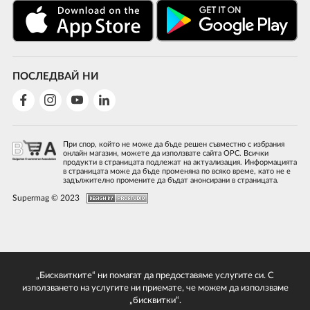
ПОСЛЕДВАЙ НИ
При спор, който не може да бъде решен съвместно с избрания
онлайн магазин, можете да използвате сайта ОРС. Всички
продукти в страницата подлежат на актуализация. Информацията
в страницата може да бъде променяна по всяко време, като не е
задължително промените да бъдат анонсирани в страницата.
Supermag © 2023
„Бисквитките“ ни помагат да предоставяме услугите си. С
използването на услугите ни приемате, че можем да използваме
„бисквитки“.