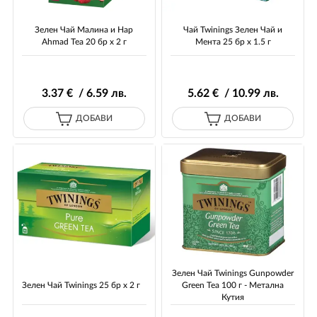
Зелен Чай Малина и Нар
Чай Twinings Зелен Чай и
Ahmad Tea 20 бр х 2 г
Мента 25 бр х 1.5 г
3
.37
€ / 6
.59
лв.
5
.62
€ / 10
.99
лв.
ДОБАВИ
ДОБАВИ
Зелен Чай Twinings Gunpowder
Зелен Чай Twinings 25 бр х 2 г
Green Tea 100 г - Метална
Кутия