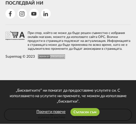
ПОСЛЕДВАЙ НИ
При спор, който не може да бъде решен съвместно с избрания
онлайн магазин, можете да използвате сайта ОРС. Всички
продукти в страницата подлежат на актуализация. Информацията
в страницата може да бъде променяна по всяко време, като не е
задължително промените да бъдат анонсирани в страницата.
Supermag © 2023
„Бисквитките“ ни помагат да предоставяме услугите си. С
използването на услугите ни приемате, че можем да използваме
„бисквитки“.
Прочети повече
Съгласен съм
КОЛИЧКА ЗА ФАКТУРИ
ЗА БИЗНЕС КЛИЕНТИ