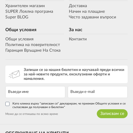
Хранителен магазин
Доставка
SUPER Лоялна програма
Начин на плащане
Super BLOG
Често задавани въпроси
Общи условия
За нас
Общи условия
Контакти
Политика на поверителност
Гаранция Връщане На Стока
Запиши се за нашия бюлетин и научавай преди всички
за най-новите продукти, ексклузивни оферти и
намаления.
Като кликна върху "записвам се" декларирам, че приемам Общите условия и се
съгласявам да получавам е-Бюлетин*
Записвам се
Може да се отпишеш по всяко време