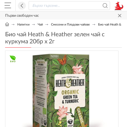
Първи свободен час
Напитки
Чай
Смесени и Плодови чайове
Био чай Heath & Hea
Био чай Heath & Heather зелен чай с
куркума 20бр х 2г