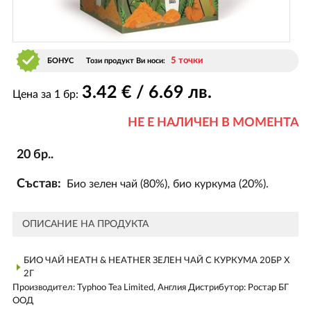
5 точки
БОНУС
Този продукт Ви носи:
3
.42
€ / 6
.69
лв.
Цена за 1 бр:
НЕ Е НАЛИЧЕН В МОМЕНТА
20 бр..
Състав:
Био зелен чай (80%), био куркума (20%).
ОПИСАНИЕ НА ПРОДУКТА
БИО ЧАЙ HEATH & HEATHER ЗЕЛЕН ЧАЙ С КУРКУМА 20БР Х
2Г
Производител: Typhoo Tea Limited, Англия Дистрибутор: Ростар БГ
ООД