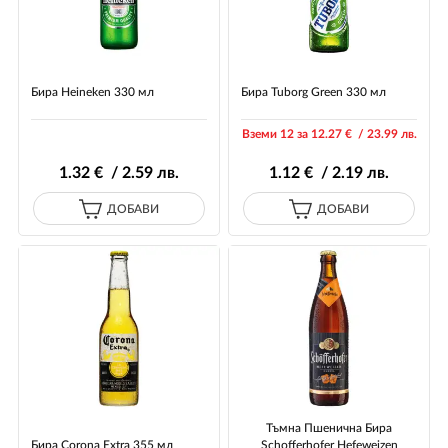
Бира Heineken 330 мл
Бира Tuborg Green 330 мл
Вземи 12 за 12
.27
€ / 23
.99
лв.
1
.32
€ / 2
.59
лв.
1
.12
€ / 2
.19
лв.
ДОБАВИ
ДОБАВИ
Тъмна Пшенична Бира
Бира Corona Extra 355 мл
Schofferhofer Hefeweizen