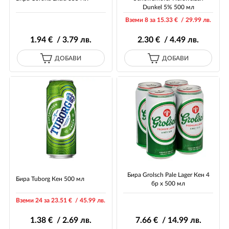
Dunkel 5% 500 мл
Вземи 8 за 15
.33
€ / 29
.99
лв.
1
.94
€ / 3
.79
лв.
2
.30
€ / 4
.49
лв.
ДОБАВИ
ДОБАВИ
Бира Grolsch Pale Lager Кен 4
Бира Tuborg Кен 500 мл
бр х 500 мл
Вземи 24 за 23
.51
€ / 45
.99
лв.
1
.38
€ / 2
.69
лв.
7
.66
€ / 14
.99
лв.