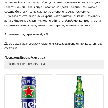
за светла бира, тип лагер. Малцът е леко препечен и светъл и дава
известния мек и свеж вкус и аромат на цветя и зърно. Тази бира е
средно богата и пълна с живот, с умерено горчив послевкус.
Съчетава се отлично с лека храна, като салати и пикантни азиатски
ястия. Идеална е с всичко, което обичате: барбекю, концерт, парти,
страхотна вечер в заведение и, разбира се, вашите приятели.
Алкохолно съдържание: 4,6 %
Да се съхранява на сухо и хладно място, защитено от пряка слънчева
светлина.
Произход:
Европейски съюз
ПОДОБНИ ПРОДУКТИ