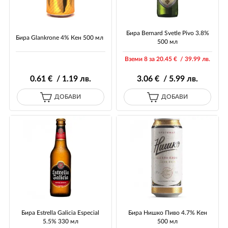
Бира Bernard Svetle Pivo 3.8%
Бира Glankrone 4% Кен 500 мл
500 мл
Вземи 8 за 20
.45
€ / 39
.99
лв.
0
.61
€ / 1
.19
лв.
3
.06
€ / 5
.99
лв.
ДОБАВИ
ДОБАВИ
Бира Estrella Galicia Especial
Бира Нишко Пиво 4.7% Кен
5.5% 330 мл
500 мл