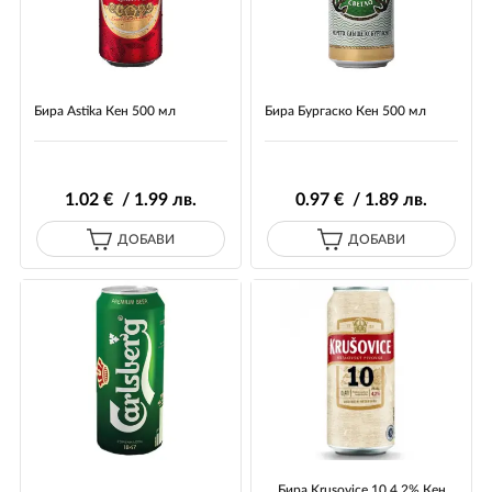
Бира Astika Кен 500 мл
Бира Бургаско Кен 500 мл
1
.02
€ / 1
.99
лв.
0
.97
€ / 1
.89
лв.
ДОБАВИ
ДОБАВИ
Бира Krusovice 10 4.2% Кен