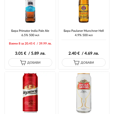
Бира Primator India Pale Ale
Бира Paulaner Munchner Hell
6.5% 500 мл
4.9% 500 мл
Вземи 8 за 20
.45
€ / 39
.99
лв.
3
.01
€ / 5
.89
лв.
2
.40
€ / 4
.69
лв.
ДОБАВИ
ДОБАВИ