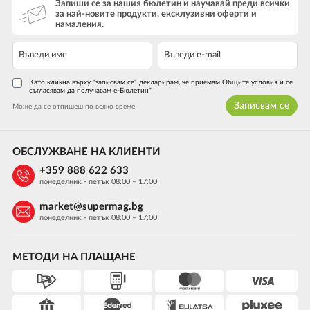
Запиши се за нашия бюлетин и научавай преди всички
за най-новите продукти, ексклузивни оферти и
намаления.
Като кликна върху "записвам се" декларирам, че приемам Общите условия и се
съгласявам да получавам е-Бюлетин*
Записвам се
Може да се отпишеш по всяко време
ОБСЛУЖВАНЕ НА КЛИЕНТИ
+359 888 622 633
понеделник - петък 08:00 – 17:00
market@supermag.bg
понеделник - петък 08:00 – 17:00
МЕТОДИ НА ПЛАЩАНЕ