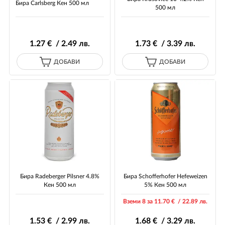
Бира Carlsberg Кен 500 мл
500 мл
1
.27
€ / 2
.49
лв.
1
.73
€ / 3
.39
лв.
ДОБАВИ
ДОБАВИ
Бира Radeberger Pilsner 4.8%
Бира Schofferhofer Hefeweizen
Кен 500 мл
5% Кен 500 мл
Вземи 8 за 11
.70
€ / 22
.89
лв.
1
.53
€ / 2
.99
лв.
1
.68
€ / 3
.29
лв.