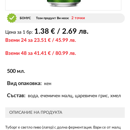
2 точки
БОНУС
Този продукт Ви носи:
1
.38
€ / 2
.69
лв.
Цена за 1 бр:
Вземи 24 за 23
.51
€ / 45
.99
лв.
Вземи 48 за 41
.41
€ / 80
.99
лв.
500 мл.
Вид опаковка:
кен
Състав:
вода, ечемичен малц, царевичен грис, хмел
ОПИСАНИЕ НА ПРОДУКТА
Туборг е светло пиво (лагер) с долна ферментация. Вари се от малц