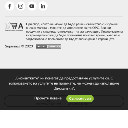
При спор, който не може да бъде решен съвместно с избрания
онлайн магазин, можете да използвате сайта ОРС. Всички
продукти в страницата подлежат на актуализация. Информацията
в страницата може да бъде променяна по всяко време, като не е
задължително промените да бъдат анонсирани в страницата.
Supermag © 2023
„Бисквитките“ ни помагат да предоставяме услугите си. С
използването на услугите ни приемате, че можем да използваме
„бисквитки“.
Прочети повече
Съгласен съм
КОЛИЧКА ЗА ФАКТУРИ
ЗА БИЗНЕС КЛИЕНТИ