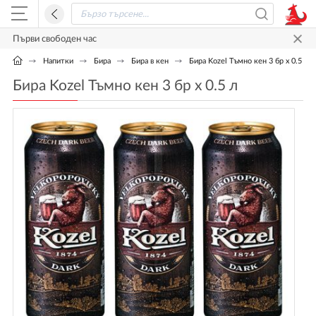
Първи свободен час
Напитки
Бира
Бира в кен
Бира Kozel Тъмно кен 3 бр x 0.5 л
Бира Kozel Тъмно кен 3 бр x 0.5 л