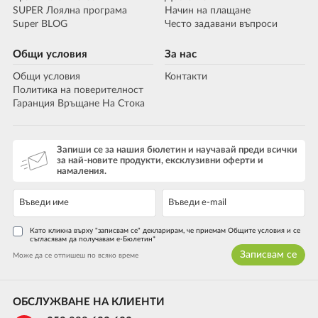
SUPER Лоялна програма
Начин на плащане
Super BLOG
Често задавани въпроси
Общи условия
За нас
Общи условия
Контакти
Политика на поверителност
Гаранция Връщане На Стока
Запиши се за нашия бюлетин и научавай преди всички
за най-новите продукти, ексклузивни оферти и
намаления.
Като кликна върху "записвам се" декларирам, че приемам Общите условия и се
съгласявам да получавам е-Бюлетин*
Записвам се
Може да се отпишеш по всяко време
ОБСЛУЖВАНЕ НА КЛИЕНТИ