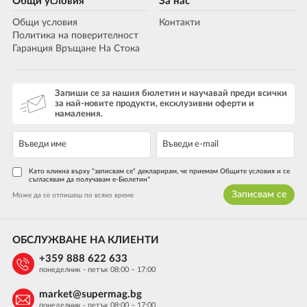
Общи условия
За нас
Общи условия
Контакти
Политика на поверителност
Гаранция Връщане На Стока
Запиши се за нашия бюлетин и научавай преди всички
за най-новите продукти, ексклузивни оферти и
намаления.
Като кликна върху "записвам се" декларирам, че приемам Общите условия и се
съгласявам да получавам е-Бюлетин*
Записвам се
Може да се отпишеш по всяко време
ОБСЛУЖВАНЕ НА КЛИЕНТИ
+359 888 622 633
понеделник - петък 08:00 – 17:00
market@supermag.bg
понеделник - петък 08:00 – 17:00