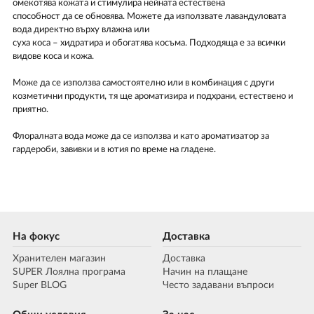
омекотява кожата и стимулира нейната естествена
способност да се обновява. Можете да използвате лавандуловата
вода директно върху влажна или
суха коса – хидратира и обогатява косъма. Подходяща е за всички
видове коса и кожа.
Може да се използва самостоятелно или в комбинация с други
козметични продукти, тя ще ароматизира и подхрани, естествено и
приятно.
Флоралната вода може да се използва и като ароматизатор за
гардероби, завивки и в ютия по време на гладене.
На фокус
Доставка
Хранителен магазин
Доставка
SUPER Лоялна програма
Начин на плащане
Super BLOG
Често задавани въпроси