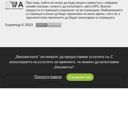
При спор, който не може да бъде решен съвместно с избрания
онлайн магазин, можете да използвате сайта ОРС. Всички
продукти в страницата подлежат на актуализация. Информацията
в страницата може да бъде променяна по всяко време, като не е
задължително промените да бъдат анонсирани в страницата.
Supermag © 2023
„Бисквитките“ ни помагат да предоставяме услугите си. С
използването на услугите ни приемате, че можем да използваме
„бисквитки“.
Прочети повече
Съгласен съм
КОЛИЧКА ЗА ФАКТУРИ
ЗА БИЗНЕС КЛИЕНТИ