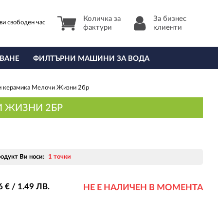
Количка за
За бизнес
ви свободен час
фактури
клиенти
ВАНЕ
ФИЛТЪРНИ МАШИНИ ЗА ВОДА
 и керамика Мелочи Жизни 2бр
И ЖИЗНИ 2БР
родукт Ви носи:
1 точки
6
€ / 1
.49
ЛВ.
НЕ Е НАЛИЧЕН В МОМЕНТА