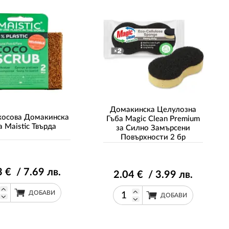
Домакинска Целулозна
косова Домакинска
Гъба Magic Clean Premium
а Maistic Твърда
за Силно Замърсени
Повърхности 2 бр
3
€ / 7
.69
лв.
2
.04
€ / 3
.99
лв.
ДОБАВИ
ДОБАВИ