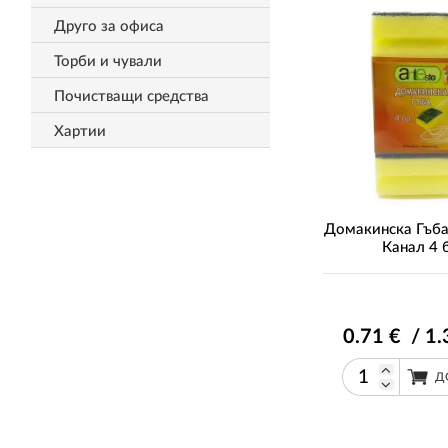
Друго за офиса
Торби и чували
Почистващи средства
Хартии
Домакинска Гъба 
Канал 4 
0
.71
€ / 1
.
Д