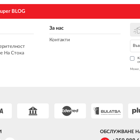
uper BLOG
За нас
Контакти
ерителност
е На Стока
К
с
Може 
И
ОБСЛУЖВАНЕ Н