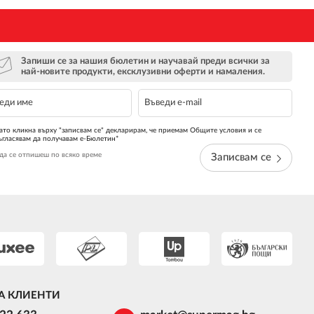
Запиши се за нашия бюлетин и научавай преди всички за
най-новите продукти, ексклузивни оферти и намаления.
ато кликна върху "записвам се" декларирам, че приемам Общите условия и се
ъгласявам да получавам е-Бюлетин*
да се отпишеш по всяко време
Записвам се
А КЛИЕНТИ