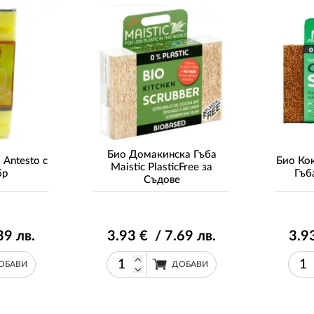
Био Домакинска Гъба
Antesto с
Био Ко
Maistic PlasticFree за
бр
Гъб
Съдове
39
лв.
3
.93
€ / 7
.69
лв.
3
.9
ОБАВИ
ДОБАВИ