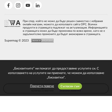
При спор, който не може да бъде решен съвместно с избрания
онлайн магазин, можете да използвате сайта ОРС. Всички
продукти в страницата подлежат на актуализация. Информацията
в страницата може да бъде променяна по всяко време, като не е
задължително промените да бъдат анонсирани в страницата.
Supermag © 2023
„Бисквитките“ ни помагат да предоставяме услугите си. С
използването на услугите ни приемате, че можем да използваме
„бисквитки“.
Прочети повече
Съгласен съм
КОЛИЧКА ЗА ФАКТУРИ
ЗА БИЗНЕС КЛИЕНТИ