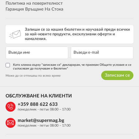
Политика на поверителност
Гаранция Връщане На Стока
Запиши се за нашия бюлетин и научавай преди всички
за най-новите продукти, ексклузивни оферти и
намаления.
Като кликна върху "записвам се" декларирам, че приемам Общите условия и се
съгласявам да получавам е-Бюлетин*
Записвам се
Може да се отпишеш по всяко време
ОБСЛУЖВАНЕ НА КЛИЕНТИ
+359 888 622 633
понеделник - петък 08:00 – 17:00
market@supermag.bg
понеделник - петък 08:00 – 17:00