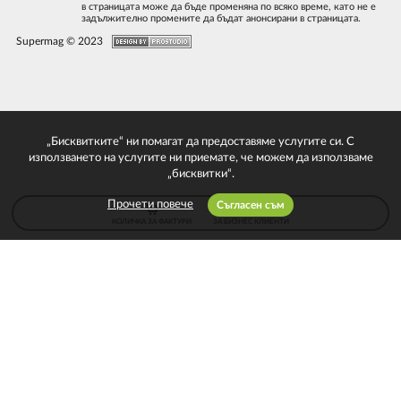
в страницата може да бъде променяна по всяко време, като не е
задължително промените да бъдат анонсирани в страницата.
Supermag © 2023
„Бисквитките“ ни помагат да предоставяме услугите си. С
използването на услугите ни приемате, че можем да използваме
„бисквитки“.
Прочети повече
Съгласен съм
КОЛИЧКА ЗА ФАКТУРИ
ЗА БИЗНЕС КЛИЕНТИ