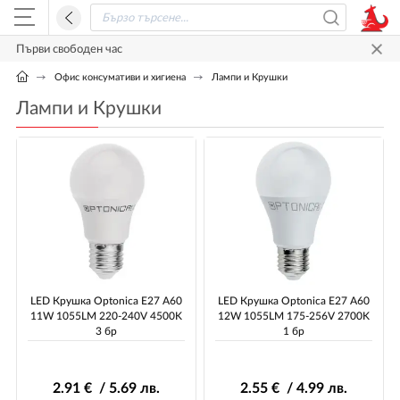
Първи свободен час
Офис консумативи и хигиена
Лампи и Крушки
Лампи и Крушки
LED Крушка Optonica E27 A60
LED Крушка Optonica E27 A60
11W 1055LM 220-240V 4500K
12W 1055LM 175-256V 2700K
3 бр
1 бр
2
.91
€ / 5
.69
лв.
2
.55
€ / 4
.99
лв.