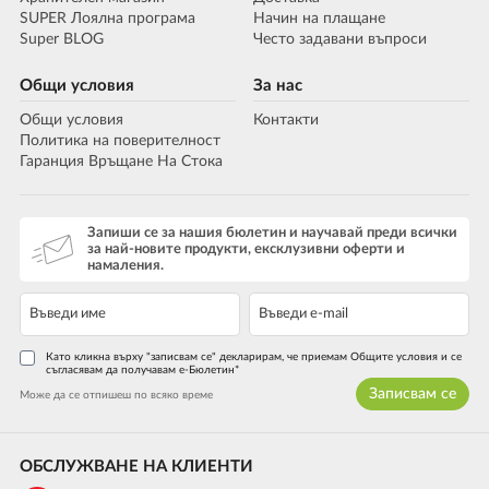
SUPER Лоялна програма
Начин на плащане
Super BLOG
Често задавани въпроси
Общи условия
За нас
Общи условия
Контакти
Политика на поверителност
Гаранция Връщане На Стока
Запиши се за нашия бюлетин и научавай преди всички
за най-новите продукти, ексклузивни оферти и
намаления.
Като кликна върху "записвам се" декларирам, че приемам Общите условия и се
съгласявам да получавам е-Бюлетин*
Записвам се
Може да се отпишеш по всяко време
ОБСЛУЖВАНЕ НА КЛИЕНТИ