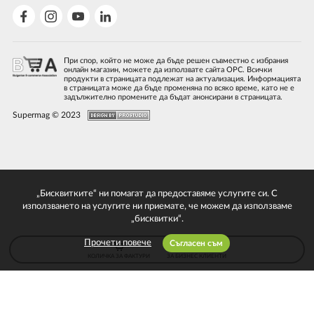
При спор, който не може да бъде решен съвместно с избрания
онлайн магазин, можете да използвате сайта ОРС. Всички
продукти в страницата подлежат на актуализация. Информацията
в страницата може да бъде променяна по всяко време, като не е
задължително промените да бъдат анонсирани в страницата.
Supermag © 2023
„Бисквитките“ ни помагат да предоставяме услугите си. С
използването на услугите ни приемате, че можем да използваме
„бисквитки“.
Прочети повече
Съгласен съм
КОЛИЧКА ЗА ФАКТУРИ
ЗА БИЗНЕС КЛИЕНТИ