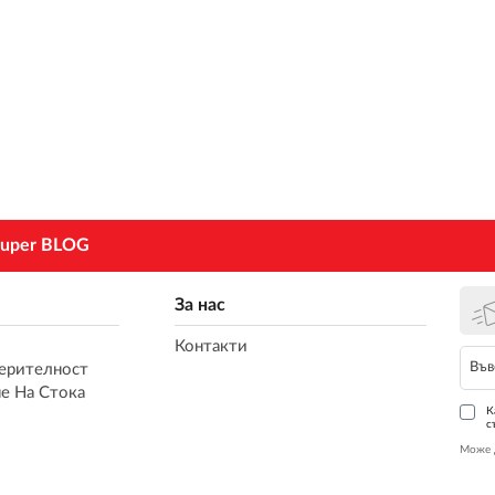
uper BLOG
За нас
Контакти
ерителност
е На Стока
К
с
Може 