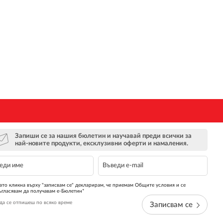
Запиши се за нашия бюлетин и научавай преди всички за
най-новите продукти, ексклузивни оферти и намаления.
ато кликна върху "записвам се" декларирам, че приемам Общите условия и се
ъгласявам да получавам е-Бюлетин*
да се отпишеш по всяко време
Записвам се