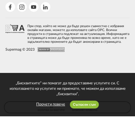
При спор, който не може да бъде решен съвместно с избрания
онлайн магазин, можете да използвате сайта ОРС. Всички
продукти в страницата подлежат на актуализация. Информацията
в страницата може да бъде променяна по всяко време, като не е
задължително промените да бъдат анонсирани в страницата.
Supermag © 2023
„Бисквитките“ ни помагат да предоставяме услугите си. С
използването на услугите ни приемате, че можем да използваме
„бисквитки“.
Прочети повече
Съгласен съм
КОЛИЧКА ЗА ФАКТУРИ
ЗА БИЗНЕС КЛИЕНТИ