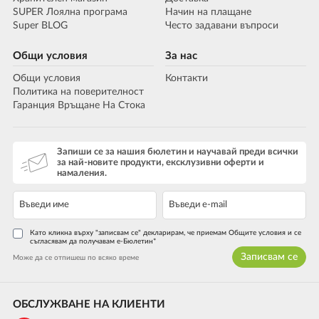
SUPER Лоялна програма
Начин на плащане
Super BLOG
Често задавани въпроси
Общи условия
За нас
Общи условия
Контакти
Политика на поверителност
Гаранция Връщане На Стока
Запиши се за нашия бюлетин и научавай преди всички
за най-новите продукти, ексклузивни оферти и
намаления.
Като кликна върху "записвам се" декларирам, че приемам Общите условия и се
съгласявам да получавам е-Бюлетин*
Записвам се
Може да се отпишеш по всяко време
ОБСЛУЖВАНЕ НА КЛИЕНТИ