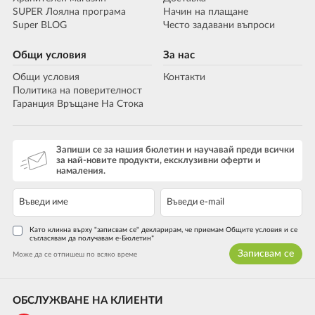
SUPER Лоялна програма
Начин на плащане
Super BLOG
Често задавани въпроси
Общи условия
За нас
Общи условия
Контакти
Политика на поверителност
Гаранция Връщане На Стока
Запиши се за нашия бюлетин и научавай преди всички
за най-новите продукти, ексклузивни оферти и
намаления.
Като кликна върху "записвам се" декларирам, че приемам Общите условия и се
съгласявам да получавам е-Бюлетин*
Записвам се
Може да се отпишеш по всяко време
ОБСЛУЖВАНЕ НА КЛИЕНТИ