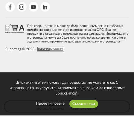
При спор, който не може да бъде решен съвместно с избрания
онлайн магазин, можете да използвате сайта ОРС. Всички
продукти в страницата подлежат на актуализация. Информацията
в страницата може да бъде променяна по всяко време, като не е
задължително промените да бъдат анонсирани в страницата.
Supermag © 2023
„Бисквитките“ ни помагат да предоставяме услугите си. С
използването на услугите ни приемате, че можем да използваме
„бисквитки“.
Прочети повече
Съгласен съм
КОЛИЧКА ЗА ФАКТУРИ
ЗА БИЗНЕС КЛИЕНТИ