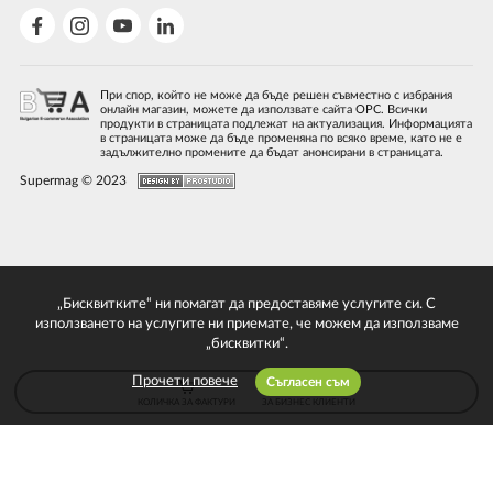
При спор, който не може да бъде решен съвместно с избрания
онлайн магазин, можете да използвате сайта ОРС. Всички
продукти в страницата подлежат на актуализация. Информацията
в страницата може да бъде променяна по всяко време, като не е
задължително промените да бъдат анонсирани в страницата.
Supermag © 2023
„Бисквитките“ ни помагат да предоставяме услугите си. С
използването на услугите ни приемате, че можем да използваме
„бисквитки“.
Прочети повече
Съгласен съм
КОЛИЧКА ЗА ФАКТУРИ
ЗА БИЗНЕС КЛИЕНТИ