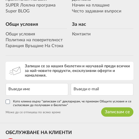
SUPER Лоялна програма
Начин на плащане
Super BLOG
Често задавани въпроси
Общи условия
За нас
Общи условия
Контакти
Политика на поверителност
Гаранция Връщане На Стока
Запиши се за нашия бюлетин и научавай преди всички
за най-новите продукти, ексклузивни оферти и
намаления.
Като кликна върху "записвам се" декларирам, че приемам Общите условия и се
съгласявам да получавам е-Бюлетин*
Записвам се
Може да се отпишеш по всяко време
ОБСЛУЖВАНЕ НА КЛИЕНТИ