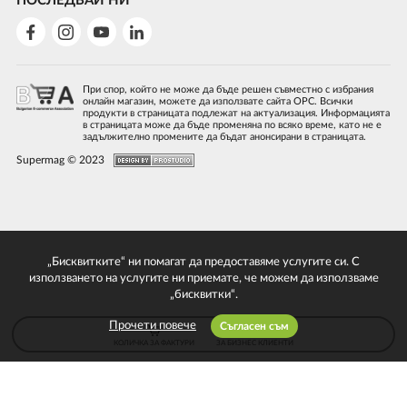
ПОСЛЕДВАЙ НИ
При спор, който не може да бъде решен съвместно с избрания
онлайн магазин, можете да използвате сайта ОРС. Всички
продукти в страницата подлежат на актуализация. Информацията
в страницата може да бъде променяна по всяко време, като не е
задължително промените да бъдат анонсирани в страницата.
Supermag © 2023
„Бисквитките“ ни помагат да предоставяме услугите си. С
използването на услугите ни приемате, че можем да използваме
„бисквитки“.
Прочети повече
Съгласен съм
КОЛИЧКА ЗА ФАКТУРИ
ЗА БИЗНЕС КЛИЕНТИ