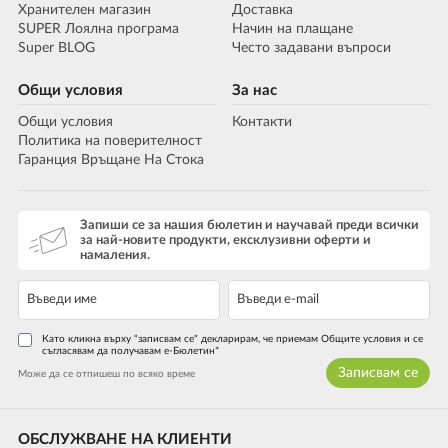
Хранителен магазин
Доставка
SUPER Лоялна програма
Начин на плащане
Super BLOG
Често задавани въпроси
Общи условия
За нас
Общи условия
Контакти
Политика на поверителност
Гаранция Връщане На Стока
Запиши се за нашия бюлетин и научавай преди всички
за най-новите продукти, ексклузивни оферти и
намаления.
Като кликна върху "записвам се" декларирам, че приемам Общите условия и се
съгласявам да получавам е-Бюлетин*
Записвам се
Може да се отпишеш по всяко време
ОБСЛУЖВАНЕ НА КЛИЕНТИ