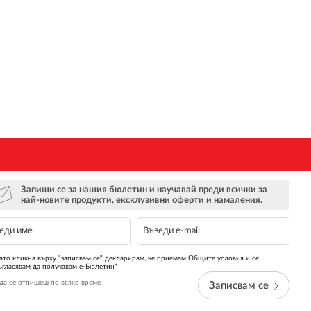
Запиши се за нашия бюлетин и научавай преди всички за
най-новите продукти, ексклузивни оферти и намаления.
ато кликна върху "записвам се" декларирам, че приемам Общите условия и се
ъгласявам да получавам е-Бюлетин*
да се отпишеш по всяко време
Записвам се