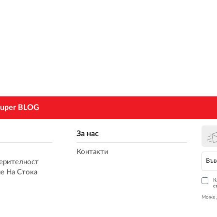
uper BLOG
За нас
Контакти
ерителност
е На Стока
К
с
Може 