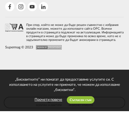
При спор, който не може да бъде решен съвместно с избрания
онлайн магазин, можете да използвате сайта ОРС. Всички
продукти в страницата подлежат на актуализация. Информацията
в страницата може да бъде променяна по всяко време, като не е
задължително промените да бъдат анонсирани в страницата.
Supermag © 2023
„Бисквитките“ ни помагат да предоставяме услугите си. С
използването на услугите ни приемате, че можем да използваме
„бисквитки“.
Прочети повече
Съгласен съм
КОЛИЧКА ЗА ФАКТУРИ
ЗА БИЗНЕС КЛИЕНТИ