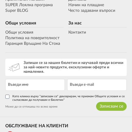
SUPER Лоялна програма
Начин на плащане
Super BLOG
Често задавани въпроси
Общи условия
За нас
Общи условия
Контакти
Политика на поверителност
Гаранция Връщане На Стока
Запиши се за нашия бюлетин и научавай преди всички
за най-новите продукти, ексклузивни оферти и
намаления.
Като кликна върху "записвам се" декларирам, че приемам Общите условия и се
съгласявам да получавам е-Бюлетин*
Записвам се
Може да се отпишеш по всяко време
ОБСЛУЖВАНЕ НА КЛИЕНТИ