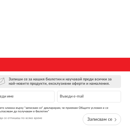
Запиши се за нашия бюлетин и научавай преди всички за
най-новите продукти, ексклузивни оферти и намаления.
ато кликна върху "записвам се" декларирам, че приемам Общите условия и се
ъгласявам да получавам е-Бюлетин*
да се отпишеш по всяко време
Записвам се