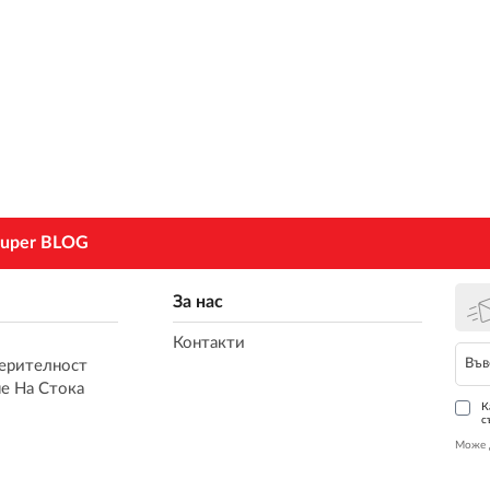
uper BLOG
За нас
Контакти
ерителност
е На Стока
К
с
Може 