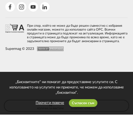
При спор, който не може да бъде решен съвместно с избрания
онлайн магазин, можете да използвате сайта ОРС. Всички
продукти в страницата подлежат на актуализация. Информацията
в страницата може да бъде променяна по всяко време, като не е
задължително промените да бъдат анонсирани в страницата.
Supermag © 2023
„Бисквитките“ ни помагат да предоставяме услугите си. С
използването на услугите ни приемате, че можем да използваме
„бисквитки“.
Прочети повече
Съгласен съм
КОЛИЧКА ЗА ФАКТУРИ
ЗА БИЗНЕС КЛИЕНТИ