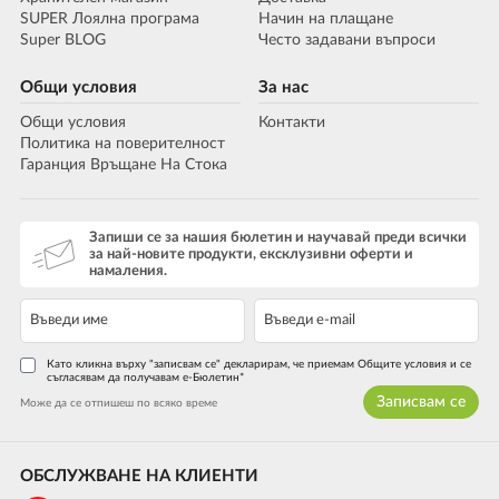
SUPER Лоялна програма
Начин на плащане
Super BLOG
Често задавани въпроси
Общи условия
За нас
Общи условия
Контакти
Политика на поверителност
Гаранция Връщане На Стока
Запиши се за нашия бюлетин и научавай преди всички
за най-новите продукти, ексклузивни оферти и
намаления.
Като кликна върху "записвам се" декларирам, че приемам Общите условия и се
съгласявам да получавам е-Бюлетин*
Записвам се
Може да се отпишеш по всяко време
ОБСЛУЖВАНЕ НА КЛИЕНТИ