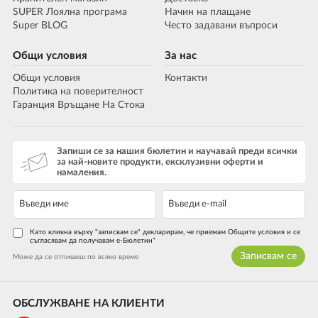
SUPER Лоялна програма
Начин на плащане
Super BLOG
Често задавани въпроси
Общи условия
За нас
Общи условия
Контакти
Политика на поверителност
Гаранция Връщане На Стока
Запиши се за нашия бюлетин и научавай преди всички
за най-новите продукти, ексклузивни оферти и
намаления.
Като кликна върху "записвам се" декларирам, че приемам Общите условия и се
съгласявам да получавам е-Бюлетин*
Записвам се
Може да се отпишеш по всяко време
ОБСЛУЖВАНЕ НА КЛИЕНТИ