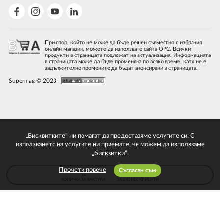
При спор, който не може да бъде решен съвместно с избрания
онлайн магазин, можете да използвате сайта ОРС. Всички
продукти в страницата подлежат на актуализация. Информацията
в страницата може да бъде променяна по всяко време, като не е
задължително промените да бъдат анонсирани в страницата.
Supermag © 2023
„Бисквитките“ ни помагат да предоставяме услугите си. С
използването на услугите ни приемате, че можем да използваме
„бисквитки“.
Прочети повече
Съгласен съм
КОЛИЧКА ЗА ФАКТУРИ
ЗА БИЗНЕС КЛИЕНТИ