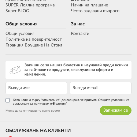
SUPER Лоялна програма
Начин на плащане
Super BLOG
Често задавани въпроси
Общи условия
За нас
Общи условия
Контакти
Политика на поверителност
Гаранция Връщане На Стока
Запиши се за нашия бюлетин и научавай преди всички
за най-новите продукти, ексклузивни оферти и
намаления.
Като кликна върху "записвам се" декларирам, че приемам Общите условия и се
съгласявам да получавам е-Бюлетин*
Записвам се
Може да се отпишеш по всяко време
ОБСЛУЖВАНЕ НА КЛИЕНТИ