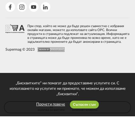
При спор, който не може да бъде решен съвместно с избрания
онлайн магазин, можете да използвате сайта ОРС. Всички
продукти в страницата подлежат на актуализация. Информацията
в страницата може да бъде променяна по всяко време, като не е
задължително промените да бъдат анонсирани в страницата.
Supermag © 2023
„Бисквитките“ ни помагат да предоставяме услугите си. С
използването на услугите ни приемате, че можем да използваме
„бисквитки“.
Прочети повече
Съгласен съм
КОЛИЧКА ЗА ФАКТУРИ
ЗА БИЗНЕС КЛИЕНТИ