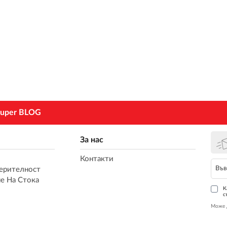
uper BLOG
За нас
Контакти
ерителност
е На Стока
К
с
Може 