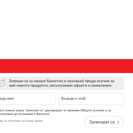
Запиши се за нашия бюлетин и научавай преди всички за
най-новите продукти, ексклузивни оферти и намаления.
ато кликна върху "записвам се" декларирам, че приемам Общите условия и се
ъгласявам да получавам е-Бюлетин*
да се отпишеш по всяко време
Записвам се